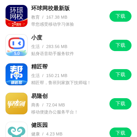
环球网校最新版
下载
教育
/
167.38 MB
带您感受移动学习体验
小度
下载
生活
/
283.56 MB
贴身语音助手服务软件
精匠帮
下载
生活
/
150.21 MB
精匠帮，鲁班到家旗下技师端！
易隆创
下载
商务
/
72.04 MB
移动便捷办公服务平台！
健医园
下载
健康
/
4.23 MB