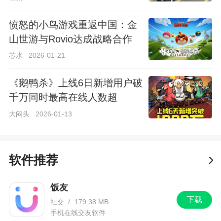
愤怒的小鸟游戏重返中国：金
山世游与Rovio达成战略合作
芯水
2026-01-21
《鹅鸭杀》上线6日新增用户破
千万同时最高在线人数超
Steam端峰值纪录
大闷头
2026-01-13
软件推荐
饭友
下载
社交
/
179.38 MB
手机在线交友软件