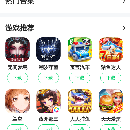
热门合集
游戏推荐
无间梦境
潮汐守望
宝宝汽车
猎鱼达人
者
城市
下载
下载
下载
下载
兰空
放开那三
人人捕鱼
天天爱烹
国
饪
下载
下载
下载
下载