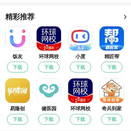
精彩推荐
饭友
环球网校
小度
精匠帮
最新版
下载
下载
下载
下载
易隆创
健医园
环球网校
奇兵到家
下载
下载
下载
下载