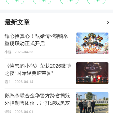
最新文章
甄心换真心！甄嬛传×鹅鸭杀
重磅联动正式开启
小蝶
2026-04-23
《愤怒的小鸟》荣获2026微博
之夜“国际经典IP荣誉”
霸主
2026-04-14
鹅鸭杀联合金华警方跨省捣毁
外挂制售团伙，严打游戏黑灰
产！
饿狼
2026-04-01