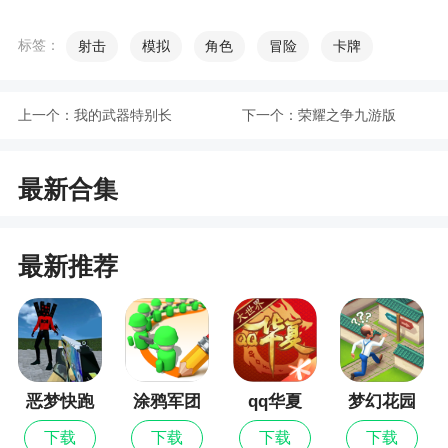
5、游戏以6V6实时匹配团队对决为核心玩法，
你将置身于一个庞大的战场，与多达11辆载具进行
标签：
射击
模拟
角色
冒险
卡牌
同场竞技。战局的态势将根据每个局部力量的改变
而动态调整，准备好在这场充满变数的战斗中书写
上一个：
我的武器特别长
下一个：
荣耀之争九游版
属于你的传奇故事吧
小编评价
最新合集
1、防守战：保护我方的油井据点不被来袭敌方
最新推荐
战车破坏(据点耐久力初始为100，降为0即为保护失
败)，每成功抵御一波敌人的攻击，需要前往下一个
防守据点
2、创世战车游戏完美的复刻了端游的玩法，并
且在操作的方式上进行了全面的创新，更加简洁的
恶梦快跑
涂鸦军团
qq华夏
梦幻花园
操作方式玩家可以快速上手，战斗的过程也是十分
下载
下载
下载
下载
刺激的，玩家将会经历超爽的战斗体验