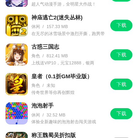
超人气动漫手游，全明星大作战！
·改善稳定性
神庙逃亡2(迷失丛林)
·优化游戏界面
下载
休闲
/
157.33 MB
在无尽的冰雪场景中激烈开撕，跑男带
你进入竞速逃亡旅程
古惑三国志
下载
角色
/
812.41 MB
上线送VIP10，元宝12888，银两
1288888
皇者（0.1折GM毕业版）
下载
角色
/
未知
传奇世界等你再创辉煌
泡泡射手
下载
休闲
/
32.52 MB
体验全新趣味的泡泡射击闯关游戏
称王魏蜀吴折扣版