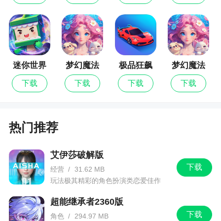
3、国服由完美世界代理!游戏主打高自由的DIY
创作玩法，自定义更换的部件创造出个性化战车!喜
欢这款游戏的玩家们
迷你世界
梦幻魔法
极品狂飙
梦幻魔法
更新日志
屋
飞车
屋最新版
下载
下载
下载
下载
·更新1.53.0版本现已推出
·全新战队活动“战队冲突”
热门推荐
·限时活动“猛虎之路”“废土遗产”
艾伊莎破解版
·全新赛季礼包“喝彩”
下载
经营
/
31.62 MB
·"护送"PVE模式更新
玩法极其精彩的角色扮演类恋爱佳作
·实施若干平衡性改动
超能继承者2360版
下载
角色
/
294.97 MB
·修复若干问题