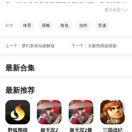
身、训练场提升球星不同的足球技巧、升级球星的
显示全部
技能
3、以绿茵场作为背景，很是清新雅致，具有很
标签：
体育
策略
角色
动作
竞速
好的视觉效果
4、通过交易的方式，将其他队伍的顶级球员拉
上一个：
梦幻新诛仙破解版
下一个：
太极熊猫超级版
到自己的队伍之中
5、高清细腻的画面，逼真的动作模拟
最新合集
6、在游戏中，海量的足球明星等你来招募，组
建强大的球队，参加各种国际赛事​
最新推荐
7、亲手打造一支冠军球队，专治不服，称霸足
坛
小编评价
野狐围棋
极无双2
极无双2最
三国战纪