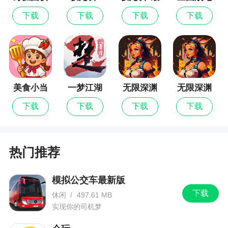
新版
1、想把新手球员培养成国际巨星需要一个漫长
下载
下载
下载
下载
的过程，好好培养你的球员吧，他们会给你回报的
2、此版本上线就送礼包兑换码，都是可以正常
使用的，喜爱这款全新足球竞技游戏的你千万不要
错过，赶快加入进来下载畅享吧
美食小当
一梦江湖
无限深渊
无限深渊
3、游戏采用高品质的精致画风，在游戏内玩家
家
最新版
下载
下载
下载
下载
可以扮演一个球队经理人签约国际巨星组建成最强
球队，参与世界各地的比赛
4、最佳11人授权的足球手游，超仿真3D物理
热门推荐
引擎，模拟真实足球赛场，打造最佳11人球队，球
员训练、培训，升级球员，与全球其他球队进行pk
模拟公交车最新版
对决，对于喜欢足球的朋友来讲，是很值得一试的
下载
休闲
/
497.61 MB
游戏
实现你的司机梦
5、自由简单的游戏玩法，玩家在这款游戏中要