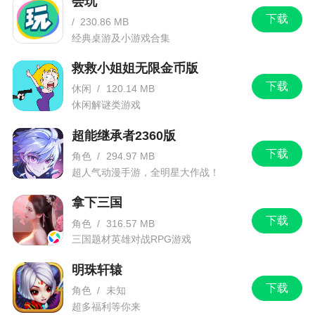
会玩
组建一个11人的足球对，训练这只球队，带领他们
下载
/
230.86 MB
参加各种比赛，将这只球队打造成明星球队
经典桌游及小游戏合集
更新日志
救救小姐姐无限金币版
下载
休闲
/
120.14 MB
【丰富玩法全覆盖，碎片时间也能玩——休闲
休闲解谜类游戏
不肝！】 杯赛模式为核心玩法！更有生涯赛模式，
超能继承者2360版
从零组建球队冲击联赛冠军奖杯；天梯赛模式，与
下载
角色
/
294.97 MB
全球玩家同台竞技争夺榜首荣耀；联盟对战模式，
超人气动漫手游，全明星大作战！
携手盟友并肩征战绿茵；单机副本模式，离线也能
拿下三国
稳步积累球队资源。【策略定胜负，不操作也能赢
下载
——策略好玩！】 专业体育团队匠心研发，真球迷
角色
/
316.57 MB
三国题材英雄对战RPG游戏
真足球！ 【超全养成体系，越玩越有料——超耐
玩！】 球员升级、升星、特训，教练培养、战术革
明珠轩辕
新，球队基建全方位覆盖，养成玩法兼具深度与丰
下载
角色
/
未知
富性。 【高清赛事画面，堪比看直播——超沉
超多福利等你来