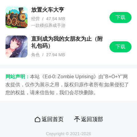
浸！】 高精度3D建模全程护航，球员的身材线条、
放置火车大亨
招牌动作精准还原，球衣纹路、球场草皮等细节质
下载
经营
/
47.54 MB
感拉满，细节质感决定游戏体验！ 【一线豪门正版
一款模拟养成手游
授权，退役传奇也能凑齐——最全版权！】 一线豪
门正版授权+最全版权加持，告别球星退役遗憾，满
直到成为我的女朋友为止（附
足你最纯粹的收集欲望。
礼包码）
下载
角色
/
27.94 MB
一款日式风格的角色扮演的手机游戏
重点新闻
网站声明：
本站《Ed-0: Zombie Uprising》由"B+O+Y"网
伊涅斯塔官宣代言足球手游《最佳11人》玩家
友提供，仅作为展示之用，版权归原作者所有;如果侵犯了
直呼“圆梦了”
您的权益，请来信告知，我们会尽快删除。
继费尔南多·托雷斯之后，国产策略足球手游
《最佳11人》官方再爆重磅全球代言人。近日，前
巴萨巨星安德烈斯·伊涅斯塔（Andrés Iniesta）通过
返回首页
返回顶部
《最佳11人》手游官方公众号宣布：“我将成为《最
Copyright © 2021-2026
佳11人》手游新的全球代言人，我在游戏里等你。