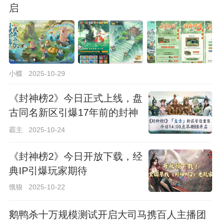
启
小蝶
2025-10-29
《封神榜2》今日正式上线，盘
古同名新区引爆17年前的封神
回忆
霸主
2025-10-24
《封神榜2》今日开放下载，经
典IP引爆玩家期待
饿狼
2025-10-22
鹅鸭杀十万规模测试开启大司马携百人主播团