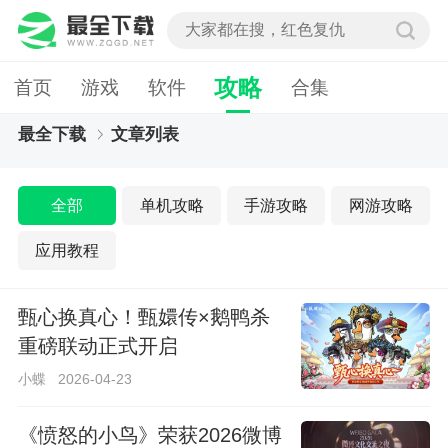
攻略
首页
游戏
软件
合集
最全下载
文章列表
全部
单机攻略
手游攻略
网游攻略
应用教程
甄心换真心！甄嬛传×鹅鸭杀
重磅联动正式开启
小蝶
2026-04-23
《愤怒的小鸟》荣获2026微博