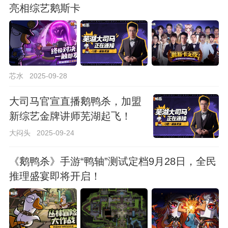
亮相综艺鹅斯卡
芯水
2025-09-28
大司马官宣直播鹅鸭杀，加盟
新综艺金牌讲师芜湖起飞！
大闷头
2025-09-24
《鹅鸭杀》手游“鸭轴”测试定档9月28日，全民
推理盛宴即将开启！