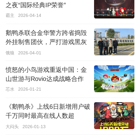
之夜“国际经典IP荣誉”
霸主
2026-04-14
鹅鸭杀联合金华警方跨省捣毁
外挂制售团伙，严打游戏黑灰
产！
饿狼
2026-04-01
愤怒的小鸟游戏重返中国：金
山世游与Rovio达成战略合作
芯水
2026-01-21
《鹅鸭杀》上线6日新增用户破
千万同时最高在线人数超
Steam端峰值纪录
大闷头
2026-01-13