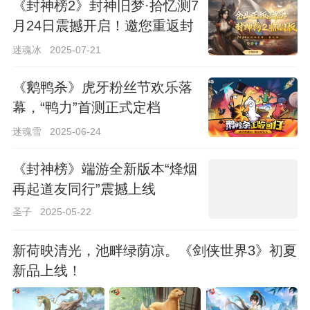
《封神榜2》封神旧梦·拾忆测7
月24日震撼开启！邀您重返封
2，重拾回忆！
迷魂冰
2025-07-21
《鹅鸭杀》虎牙粉丝节欢乐落
幕，“鸭力”首测正式定档
6.26！
迷魂雪
2025-06-24
《封神榜》端游全新版本“烽烟
再起道友同行”震撼上线
圣子
2025-05-22
新荷映清光，池畔绿荫凉。《剑侠世界3》初夏
新品上线！