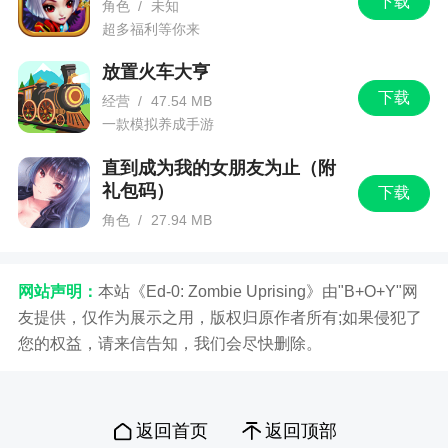
下载
角色
/
未知
超多福利等你来
放置火车大亨
下载
经营
/
47.54 MB
一款模拟养成手游
直到成为我的女朋友为止（附
礼包码）
下载
角色
/
27.94 MB
一款日式风格的角色扮演的手机游戏
网站声明：
本站《Ed-0: Zombie Uprising》由"B+O+Y"网
友提供，仅作为展示之用，版权归原作者所有;如果侵犯了
您的权益，请来信告知，我们会尽快删除。
返回首页
返回顶部