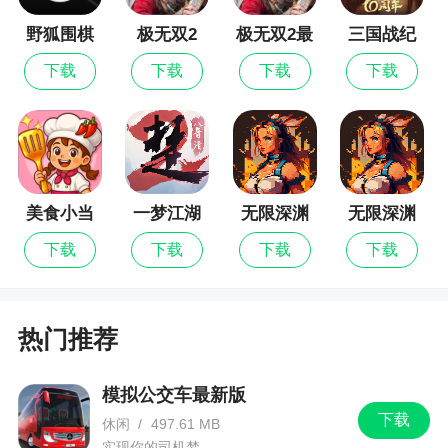
果是第一 次接触这类游戏的玩家应该很快就可以上
野狐围棋
极无双2
极无双2最
三国战纪
手开踢
新版
下载
下载
下载
下载
3、玩家可以招募许多明星球员加入自己的队伍
4、更适合手机用户的操作模式，让更多玩家轻
松玩转，最好的俱乐部游戏，竞争非常激烈
更新日志
美食小当
一梦江湖
无限深渊
无限深渊
家
最新版
下载
下载
下载
下载
游戏内容优化更新......
重点新闻
热门推荐
新股消息｜望尘科技三次递表港交所主板 占
2021年中国手机运动游戏市场份额约7.9%
模拟公交车最新版
下载
休闲
/
497.61 MB
该公司的业务模式基于游戏的开发、推出、发
实现你的司机梦