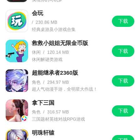
行、经营和变现。就开发而言，除《冠军中超OL》
为与一名第三方游戏发行商共同开发及《恋爱吧!偶
会玩
下载
像》按委托形式与第三方开发外，公司的所有游戏
/
230.86 MB
经典桌游及小游戏合集
均由内部开发。2022年7月，望尘科技在中国、新西
兰及澳洲成功推出其首款自主开发的手机足球动作
救救小姐姐无限金币版
模拟游戏新的《最佳球会》，已经在最新的Apple
下载
休闲
/
120.14 MB
iPad型号的显示幕上出现并展示。
休闲解谜类游戏
超能继承者2360版
下载
角色
/
294.97 MB
超人气动漫手游，全明星大作战！
拿下三国
下载
角色
/
316.57 MB
三国题材英雄对战RPG游戏
明珠轩辕