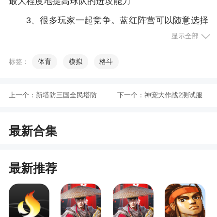
最大程度地提高球队的进攻能力
3、很多玩家一起竞争。蓝红阵营可以随意选择
加入
显示全部
4、面对不同的对手，合理的出击，赢得更多的
标签：
体育
模拟
格斗
胜利，名利双收冲进世界杯
小编评价
上一个：
新塔防三国全民塔防
下一个：
神宠大作战2测试服
单机版
1、给玩家带来最真实的足球竞技体验，最佳俱
最新合集
乐部游戏的运营模式非常简单
2、我挺喜欢足球还有竞技类游戏的，这个小罗
最新推荐
代言的3D建模的足 球游戏真的很戳我！它的新手教
程设计的很好，一开始进入游戏 就会有很详细的教
程教你如何带球、如何传球、如何射门这些， 基本
上一场比赛会用到的技法会教的很清楚也很快，如