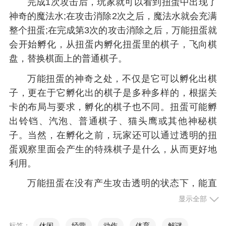
完成1次攻击后，玩家就可以看到扭蛋中出现了
神奇的魔法水;在攻击消除2次之后，魔法水就会充满
整个扭蛋;在完成第3次的攻击消除之后，万能扭蛋就
会开始孵化，从扭蛋内孵化扭蛋里的棋子，飞向棋
盘，替换棋面上的普通棋子。
万能扭蛋的神奇之处，不仅是它可以孵化出棋
子，更在于它孵化出的棋子是多种多样的，根据关
卡的布局与要求，孵化的棋子也不同。扭蛋可能孵
出铃铛、汽泡、普通棋子、猫头鹰或其他神秘棋
子。当然，在孵化之前，玩家还可以通过透明的扭
蛋观察里面会产生的特殊棋子是什么，从而更好地
利用。
万能扭蛋在没有产生攻击透明的状态下，能直
接的观察到里面的棋子孵化情况。比如说，当扭蛋
显示全部
中出现的是水泡棋子，那在攻击三次之后，孵化的
就是水泡棋子。在含有万能扭蛋的关卡中，玩家可
标签：
休闲
经营
动作
体育
解谜