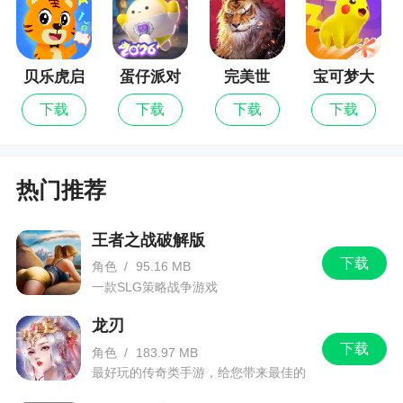
小编评价
1、游戏增加的游戏礼包吸引玩家试玩，精彩的
贝乐虎启
蛋仔派对
完美世
宝可梦大
游戏体验，让你爱不释手，自由简单的模式轻松游
蒙
界：诸神
集结
戏娱乐。还在等待什么呢？赶紧来下载尝试看看吧
下载
下载
下载
下载
之战
2、游戏画风激萌，的角色带你一起体验三消的
乐趣，玩家在游戏中可以享受到休闲而又富有乐趣
热门推荐
的游戏体验，不占用大量时间，满足你休闲的需
要，随时随地，想玩就玩，开启你的闯关之旅
王者之战破解版
3、这款游戏画面精美，人物形象设计可爱有
下载
角色
/
95.16 MB
趣，玩家在游戏中只要找出3个相同的动物手拉手排
一款SLG策略战争游戏
一起，就能顺利消除，享受轻松愉快的趣味消除
龙刃
4、非常令人兴奋的消除类手机游戏。众所周
下载
角色
/
183.97 MB
知，消除型游戏在游戏产业中是经久不衰的，因为
最好玩的传奇类手游，给您带来最佳的
游戏体验！
其简单的操作对尿量没有限制，并且易于使用。简