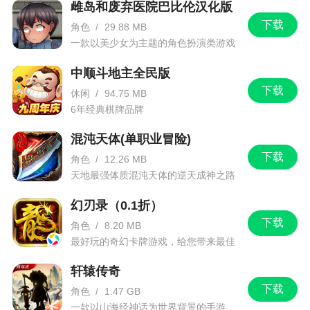
雌岛和废弃医院巴比伦汉化版
单的操作带来双倍的幸福。为什么不这样做呢
下载
角色
/
29.88 MB
一款以美少女为主题的角色扮演类游戏
更新日志
中顺斗地主全民版
鹊桥相会，甜蜜消除
下载
休闲
/
94.75 MB
6年经典棋牌品牌
爱消除邀你共赴一场星空下的浪漫之约！
混沌天体(单职业冒险)
绘星图、走鹊桥、寻花束、家园观星—— 这次
下载
用最舒服的方式，把浪漫装进口袋。
角色
/
12.26 MB
天地最强体质混沌天体的逆天成神之路
更有陶瓷猪棋子陪你落子无悔， 茉莉花萌宠伴
幻刃录（0.1折）
你闯关无忧
下载
角色
/
8.20 MB
天天爱消除「浪漫七夕」版本，把每一天，过
最好玩的奇幻卡牌游戏，给您带来最佳
的游戏体验！
成你想要的浪漫样子！
轩辕传奇
1、【星河绘卷】
下载
角色
/
1.47 GB
一款以山海经神话为世界背景的手游
绘制星图，点亮好运