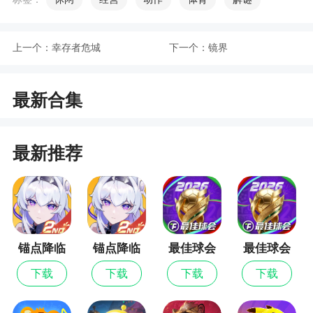
以根据实际情况来利用这一元素完成指定的消除目
标。
上一个：
幸存者危城
下一个：
镜界
游戏特色
最新合集
1、全新模式登场：爱斯基摩猪三兄弟潜入游乐
场使坏，要破坏喵星星的过山车轨道，快帮助喵星
最新推荐
星在过山车上躲避冷冻射线、惊险逃生
2、新增故宫内容，充满各种趣味的内容
3、许多合成的规则在游戏里可以尽情的体验，
可以让你感受花式星星消除玩法的魅力所在
锚点降临
锚点降临
最佳球会
最佳球会
4、甜蜜郊游积分月赛新增“甜蜜郊游”20关，一
九游版
最新版
下载
下载
下载
下载
起去享受春天的色彩吧