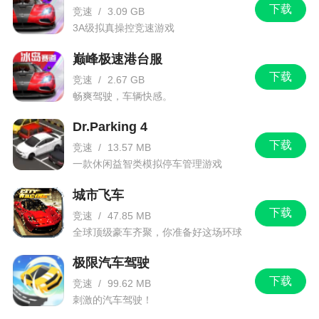
下载
竞速
/
3.09 GB
3A级拟真操控竞速游戏
巅峰极速港台服
下载
竞速
/
2.67 GB
畅爽驾驶，车辆快感。
Dr.Parking 4
下载
竞速
/
13.57 MB
一款休闲益智类模拟停车管理游戏
城市飞车
下载
竞速
/
47.85 MB
全球顶级豪车齐聚，你准备好这场环球
之旅了么
极限汽车驾驶
下载
竞速
/
99.62 MB
刺激的汽车驾驶！