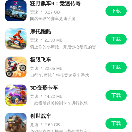
狂野飙车9：竞速传奇
下载
竞速
/
3.27 GB
闻名全球的赛车竞速手游
摩托跑酷
下载
竞速
/
21.93 MB
骑上你的小摩托，开启惊心动魄的冒
险。
极限飞车
下载
竞速
/
22.05 MB
自行车/摩托车特技竞速赛车游戏
3D变形卡车
下载
竞速
/
44.22 MB
一款横版过关控制卡车进行跑酷
创世战车
下载
竞速
/
2.69 GB
免谷歌直连！快来下载创世战车！