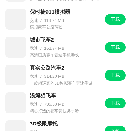
享乐
保时捷911模拟器
下载
竞速
/
113.74 MB
模拟豪车公路驾驶
城市飞车2
下载
竞速
/
152.74 MB
高清画质赛车竞速手机游戏！
真实公路汽车2
下载
竞速
/
314.20 MB
一款​超逼真的3D模拟赛车竞速手游
汤姆猫飞车
下载
竞速
/
735.53 MB
精心打造的赛车竞技类手游
3D极限摩托
下载