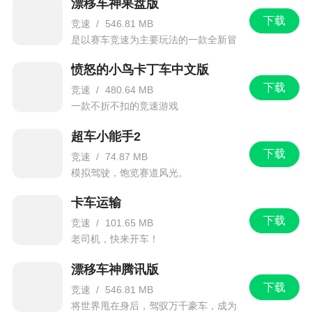
漂移车神果盘版
下载
竞速
/
546.81 MB
是以赛车竞速为主要玩法的一款全新冒
险手游。
愤怒的小鸟卡丁车中文版
下载
竞速
/
480.64 MB
一款不折不扣的竞速游戏
超车小能手2
下载
竞速
/
74.87 MB
模拟驾驶，饱览赛道风光。
卡车运输
下载
竞速
/
101.65 MB
老司机，快来开车！
漂移车神腾讯版
下载
竞速
/
546.81 MB
将世界甩在身后，驾驭万千豪车，成为