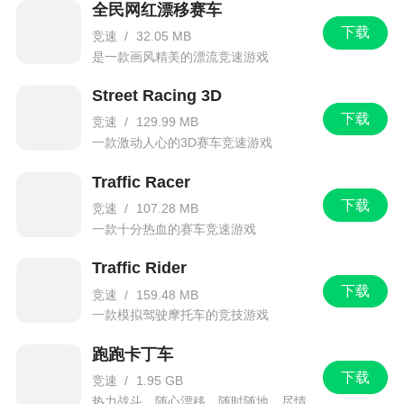
全民网红漂移赛车
下载
竞速
/
32.05 MB
是一款画风精美的漂流竞速游戏
Street Racing 3D
下载
竞速
/
129.99 MB
一款激动人心的3D赛车竞速游戏
Traffic Racer
下载
竞速
/
107.28 MB
一款十分热血的赛车竞速游戏
Traffic Rider
下载
竞速
/
159.48 MB
一款模拟驾驶摩托车的竞技游戏
跑跑卡丁车
下载
竞速
/
1.95 GB
热力战斗，随心漂移，随时随地，尽情