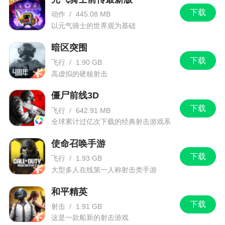
下载
动作
/
445.08 MB
以元气骑士的世界观为基础
暗区突围
下载
飞行
/
1.90 GB
高虚拟的硬核射击
僵尸前线3D
下载
飞行
/
642.91 MB
全球累计过亿次下载的经典射击游戏系
列
使命召唤手游
下载
飞行
/
1.93 GB
大型多人在线第一人称射击类手游
和平精英
下载
射击
/
1.91 GB
这是一款船新的射击游戏