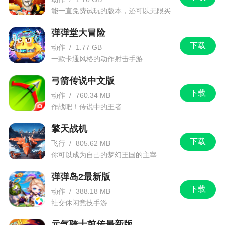
能一直免费试玩的版本，还可以无限买
哦。
弹弹堂大冒险
下载
动作
/
1.77 GB
一款卡通风格的动作射击手游
弓箭传说中文版
下载
动作
/
760.34 MB
作战吧！传说中的王者
擎天战机
下载
飞行
/
805.62 MB
你可以成为自己的梦幻王国的主宰
弹弹岛2最新版
下载
动作
/
388.18 MB
社交休闲竞技手游
元气骑士前传最新版