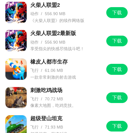
火柴人联盟2
下载
动作
/
556.90 MB
《火柴人联盟》的续作网络版
火柴人联盟2最新版
下载
动作
/
556.90 MB
享受指尖的快感尽情战斗吧！
橡皮人都市生存
下载
飞行
/
61.06 MB
一款非常刺激的射击游戏
刺激吃鸡战场
下载
飞行
/
70.72 MB
像素大地图，吃鸡竞技。
超级登山坦克
下载
飞行
/
71.93 MB