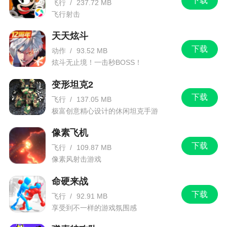
下载
飞行
/
237.72 MB
飞行射击
天天炫斗
下载
动作
/
93.52 MB
炫斗无止境！一击秒BOSS！
变形坦克2
下载
飞行
/
137.05 MB
极富创意精心设计的休闲坦克手游
像素飞机
下载
飞行
/
109.87 MB
像素风射击游戏
命硬来战
下载
飞行
/
92.91 MB
享受到不一样的游戏氛围感