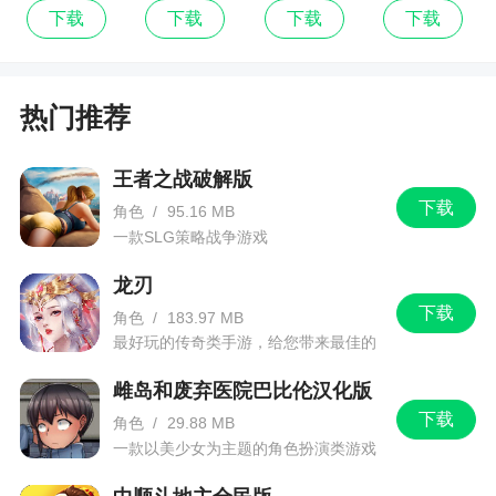
下载
下载
下载
下载
5、随时掌控战场局势，改变游戏策略
6、还原真实历史百余座城池，带领玩家回到三
国时期
热门推荐
小编评价
王者之战破解版
下载
角色
/
95.16 MB
1、闪电突击在玩家的指挥操作下集体放下倨傲
一款SLG策略战争游戏
硬气，同聚玩家麾下，以玩家判断为铁律基准，听
龙刃
凭玩家调度。视玩家命令为战场铁律，同生共死，
下载
角色
/
183.97 MB
只为重写二战历史，放下个人恩怨，同生共死，只
最好玩的传奇类手游，给您带来最佳的
为重写二战历史
游戏体验！
雌岛和废弃医院巴比伦汉化版
2、以收集各类传奇坦克及不同坦克策略搭配为
下载
角色
/
29.88 MB
核心玩法，三大阵营重兵集结，万千坦克同屏对
一款以美少女为主题的角色扮演类游戏
决，铸造热血的坦克战争手游！集合策略和国战玩
法于一体的坦克游戏，传奇将领，万人国战，占领