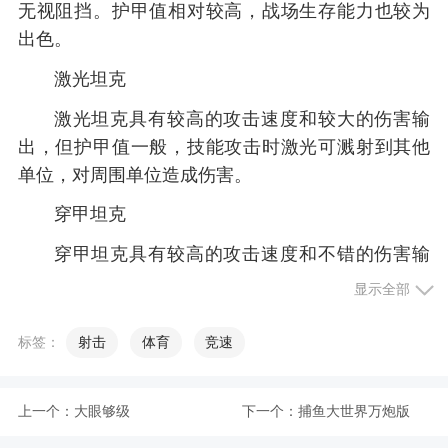
无视阻挡。护甲值相对较高，战场生存能力也较为
出色。
激光坦克
激光坦克具有较高的攻击速度和较大的伤害输
出，但护甲值一般，技能攻击时激光可溅射到其他
单位，对周围单位造成伤害。
穿甲坦克
穿甲坦克具有较高的攻击速度和不错的伤害输
出，特别是针对重甲类单位，具有攻击的加成效
显示全部
果，自身防御能力一般。
标签：
射击
体育
竞速
高爆坦克
高爆坦克具有极高的伤害输出，并且具有范围
上一个：
大眼够级
下一个：
捕鱼大世界万炮版
性伤害，但攻速较慢，同时护甲值极低，战场生存
能力弱，需要在掩护下进行输出。