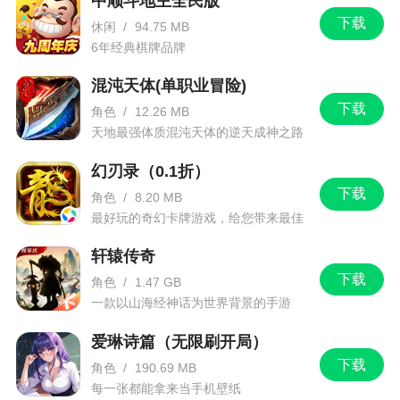
中顺斗地主全民版
中心疆土，成就陆地霸主梦
下载
休闲
/
94.75 MB
6年经典棋牌品牌
3、闪电突袭带你重回历史战场，谱写出光明与
黑暗的传奇赞歌。火爆激情的战争场面，凶猛残酷
混沌天体(单职业冒险)
的钢铁战车，用铁血意志铸就不屈战魂。科技和战
下载
角色
/
12.26 MB
争的紧密联合，让你成为时代新霸主。强化、改
天地最强体质混沌天体的逆天成神之路
装、指挥官培养、竞技几大元素，让你成为战场上
幻刃录（0.1折）
的乔治 巴顿，在新的欧亚大陆里书写历史。FIRE!带
下载
角色
/
8.20 MB
上你的装甲部队一起同我征战吧
最好玩的奇幻卡牌游戏，给您带来最佳
的游戏体验！
更新日志
轩辕传奇
下载
角色
/
1.47 GB
一款以山海经神话为世界背景的手游
1.新增推送礼包，更新版本后获得高级新坦克、
指挥官时，进行对应礼包推送
爱琳诗篇（无限刷开局）
下载
2.国战搜索功能，新增搜索玩家基地功能
角色
/
190.69 MB
每一张都能拿来当手机壁纸