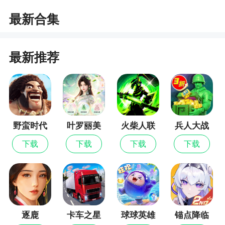
最新合集
5种坦克，拥有3种护甲类型。攻击类型和护甲
类型之间，有克制和加成关系。
最新推荐
游戏特色
1、世界征服国战开启，三大阵营酣战淋漓
2、经典坦克收集，二战名将供你调遣
野蛮时代
叶罗丽美
火柴人联
兵人大战
3、世界征服战”将闪电突袭战火从此前的“边
颜公主
盟3
陲”之地延伸到全球舞台。对于筛选锤炼玩家游戏操
下载
下载
下载
下载
作水平有强效，毕竟能够进入世界领域内的玩家均
属于万中无一的绝对强者。与强者为伍，与强者竞
赛，方能彰显英雄本色
4、游戏设置多关卡，提供丰富的道具，可玩性
逐鹿
卡车之星
球球英雄
锚点降临
高