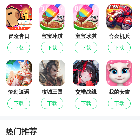
1、全屏爆金币以及各种道具，就是这么酷炫给
力，可以让每一位玩家都能参与到捕鱼战斗中来。
完美移植的经典街机玩法，全新的捕鱼场景，极致
冒险者日
宝宝冰淇
宝宝冰淇
合金机兵
精美的游戏画风，让你可以尽情享受不一样的捕鱼
记
淋工厂最
淋工厂
下载
下载
下载
下载
新版
乐趣，共同开启全新捕鱼升级之旅
2、这里有简单的操作，免费领取金币和钻石，
还可以兑换红包，每日都有活动，你可以领取其中
免费的大奖，同时还可以兑换各种实物。你可以设
置炮台，这里可以轻松赢取话费，还有丰富的福利
梦幻逍遥
攻城三国
交错战线
我的安吉
活动，你可以轻松玩转捕鱼的冒险
拉
下载
下载
下载
下载
3、高清游戏场景画面，玩家可以用微信登录畅
玩，邀请伙伴，排行榜一目了然，每日分享，还有
超多金币领取，多种娱乐模式，享受精彩的捕鱼体
热门推荐
验