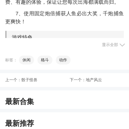
费、有趣的体验，保证让您每次出海都满载而归。
7、使用固定炮倍捕获人鱼必出大奖，千炮捕鱼
更爽快！
游戏特色
显示全部
1、体验诸多趣味性的捕鱼娱乐玩法，体验极具
标签：
休闲
格斗
动作
质感的捕鱼射击体验
2、不一样的捕鱼，不一样的符文系统
上一个：
骰子怪兽
下一个：
地产风云
3、你可以在游戏中进行捕鱼大作战，使用各类
道具在深海中淘宝，收获更多的金币哟
最新合集
4、金币无限：免费金币天天送，特惠礼包天天
有，捕鱼再也不用愁
最新推荐
小编评价