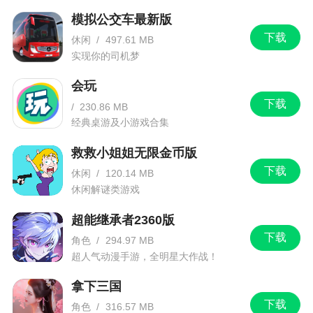
模拟公交车最新版
更新日志
下载
休闲
/
497.61 MB
实现你的司机梦
1.全新系列boss登场：杨戬、申公豹、八卦
会玩
图、封神榜！
下载
/
230.86 MB
2.全新封神&战神系统上线：破阵玩法、法宝玩
经典桌游及小游戏合集
法、封神榜图鉴玩法！
救救小姐姐无限金币版
3.全新赛季开启，超多活动等你参与！
下载
休闲
/
120.14 MB
休闲解谜类游戏
超能继承者2360版
下载
角色
/
294.97 MB
超人气动漫手游，全明星大作战！
拿下三国
下载
角色
/
316.57 MB