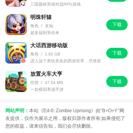
三国题材英雄对战RPG游戏
明珠轩辕
下载
角色
/
未知
超多福利等你来
大话西游移动版
下载
角色
/
1.82 GB
进入这个美轮美奂的西游世界，尽情冒
险吧！
放置火车大亨
下载
经营
/
47.54 MB
一款模拟养成手游
网站声明：
本站《Ed-0: Zombie Uprising》由"B+O+Y"网
友提供，仅作为展示之用，版权归原作者所有;如果侵犯了
您的权益，请来信告知，我们会尽快删除。