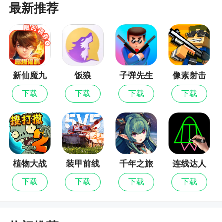
最新推荐
A：请移步隔壁论坛，会尽可能回复大家的疑问
的。
游戏攻略
新仙魔九
饭狼
子弹先生
像素射击
1、日常活动刷蘑菇番茄什么的打到最后一关
界
下载
下载
下载
下载
时，要是掉落数量太少，可以离开战斗重打，不会
减少次数，体力也只扣2点
2、多个角色同时攻击1个敌人比分开攻击的伤
害高，这就是合击，有进一步增加合击伤害的队长
技
植物大战
装甲前线
千年之旅
连线达人
僵尸2
3、对敌人造成的过量伤害越多，他所掉落的回
下载
下载
下载
下载
血小水晶和怒气小水晶就越多
4、vip3及以上可以不用刷邀请直接领取所有邀