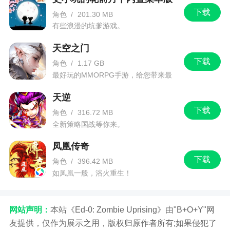
下载
算的，买金币有时会暴击出3到10倍的金币
角色
/
201.30 MB
有些浪漫的坑爹游戏。
游戏特色
天空之门
下载
角色
/
1.17 GB
1、跨服P：团队荣耀 多样竞技 超然巅峰对决
最好玩的MMORPG手游，给您带来最
佳的游戏体验！
2、多种放置战斗等你前来，还有很多的战役等
天逆
着你
下载
角色
/
316.72 MB
全新策略国战等你来。
3、炫丽卡牌：百变时装 萌妹御姐 舔屏超养眼
4、从参与首测的玩家和媒体反馈来看，血族的
凤凰传奇
下载
美术水准堪称顶级。游戏UI华丽而精致，拥有典型
角色
/
396.42 MB
如凤凰一般，浴火重生！
的哥特式风格，搭配吸血鬼的故事题材，形成了独
具一格的界面风格
5、美术革新，全新的美术效果为你带来焕然一
网站声明：
本站《Ed-0: Zombie Uprising》由"B+O+Y"网
友提供，仅作为展示之用，版权归原作者所有;如果侵犯了
新的游戏世界