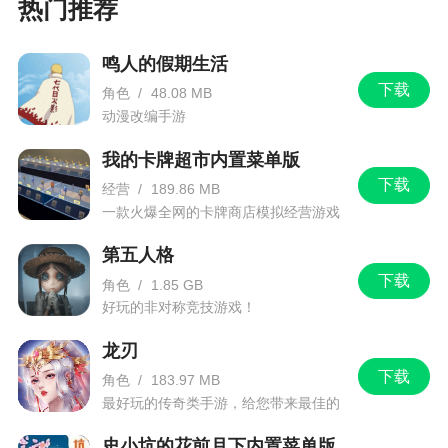
热门推荐
请奖励，买1个月卡也是直接到v3
5、角色进化升星之后必杀技会重置为1级，所
鸣人的假期生活
以角色未满星之前不用给他升级技能
下载
角色
/
48.08 MB
动漫改编手游
6、活动、挑战、庇护所、买体力次数、月卡钻
石等等的刷新时间是每天5:00，不是24:00
我的卡牌超市内置菜单版
7、三星以上角色卡卖掉能获得一些水晶，最好
下载
经营
/
189.86 MB
一款火爆全网的卡牌商店模拟经营游戏
不要当狗粮吃掉，水晶攒够150个可换5星卡
8、准备开始多次扫荡的时候把队长换成夜刃，
第五人格
下载
队员换成最需要升级的角色，扫荡完记得把队长换
角色
/
1.85 GB
好玩的非对称竞技游戏！
回你的最强卡
9、战斗中的 菜单-设定 里面可以改自动战斗的
龙刃
下载
吃药设定，建议关闭或将吃药血量调低，避免浪费
角色
/
183.97 MB
最好玩的传奇类手游，给您带来最佳的
药
游戏体验！
10、每天前2次买体力和前1次买金币都是很划
史小坑的花前月下内置菜单版