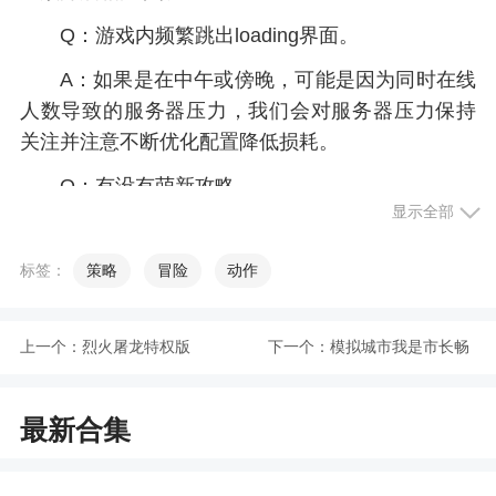
Q：游戏内频繁跳出loading界面。
A：如果是在中午或傍晚，可能是因为同时在线
人数导致的服务器压力，我们会对服务器压力保持
关注并注意不断优化配置降低损耗。
Q：有没有萌新攻略。
显示全部
A：请见论坛及贴吧诸位大佬留言及总结贴。
标签：
策略
冒险
动作
Q：为什么官方同学回复经常性不及时，不怕被
打吗？
上一个：
烈火屠龙特权版
下一个：
模拟城市我是市长畅
A：官方同学只是兼职接……接待大家并回应大
家的疑问，主职是设计Bu……设计玩法，因此日常
玩版
间歇性断线，况且官方同学能说又会唱，可爱又耐
最新合集
***，你打不下手的。
Q：我还有别的问题。