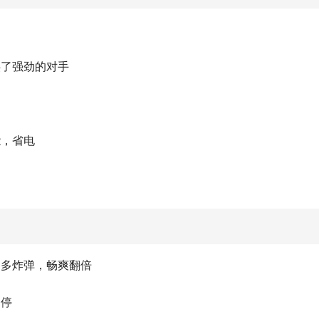
供了强劲的对手
能，省电
超多炸弹，畅爽翻倍
不停