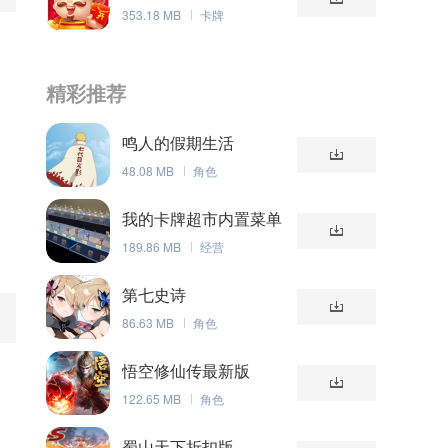
353.18 MB
卡牌
精彩推荐
鸣人的假期生活
48.08 MB
角色
我的卡牌超市内置菜单
版
189.86 MB
经营
第七史诗
86.63 MB
角色
悟空修仙传最新版
122.65 MB
角色
蜀山天下折扣版