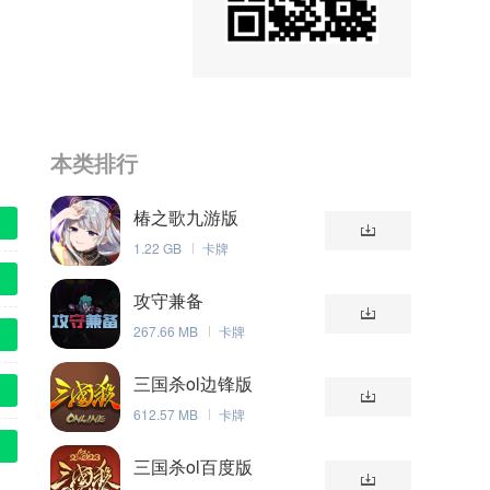
本类排行
椿之歌九游版
1.22 GB
卡牌
攻守兼备
267.66 MB
卡牌
三国杀ol边锋版
612.57 MB
卡牌
三国杀ol百度版