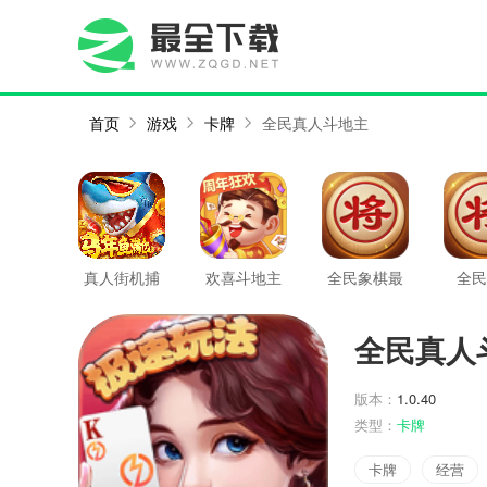
首页
游戏
卡牌
全民真人斗地主
真人街机捕
欢喜斗地主
全民象棋最
全民
鱼
新版
全民真人
版本：
1.0.40
类型：
卡牌
卡牌
经营