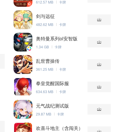
612.57 MB
卡牌
剑与远征
482.62 MB
卡牌
奥特曼系列ol安智版
1.34 GB
卡牌
乱世曹操传
361.25 MB
卡牌
拳皇觉醒国际服
634.63 MB
卡牌
元气战纪测试版
29.87 MB
卡牌
欢喜斗地主（含闯关）