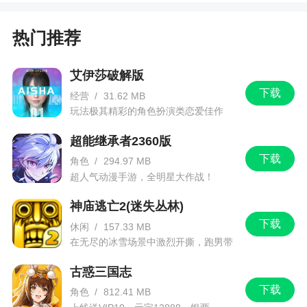
出”，但太史慈完成“保底输出”至少需要三张牌（2张
杀+1张拼点牌）。
热门推荐
3、无过牌能力，（输出后）容易出现疲软期，
一旦断【杀】即废了大半（这几乎是所有菜刀武将
艾伊莎破解版
的通病）。
下载
经营
/
31.62 MB
玩法极其精彩的角色扮演类恋爱佳作
4、回合外无技能：【天义】只是回合内的技
能，与黄忠、马超、丁奉等菜刀武将不同，回合外
超能继承者2360版
的太史慈完全等于“白板”。
下载
角色
/
294.97 MB
超人气动漫手游，全明星大作战！
5、伤害能力强，但目标分散，输出能力强，击
杀能力一般。
神庙逃亡2(迷失丛林)
下载
休闲
/
157.33 MB
6、拼点的负面效应：不仅仅指拼点失败的情
在无尽的冰雪场景中激烈开撕，跑男带
况，当拼点目标选择队友时，也会同时耗费掉队友1
你进入竞速逃亡旅程
张手牌，选择敌人则会产生相应的风险性。
古惑三国志
下载
角色
/
812.41 MB
通过上文的优缺对比，我们不难发现：虽然太