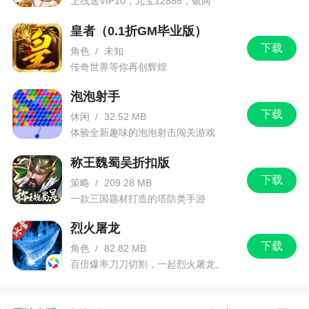
上线送VIP10，元宝12888，银两
史慈的输出上线相当可观的，但他的不稳定性却比
1288888
一般菜刀武将要高出很多。以当前版本的军八环境
皇者（0.1折GM毕业版）
为标准，一名优秀的菜刀武将是需要同时兼备，较
下载
角色
/
未知
高的稳定性与容错率的。从这个角度而言，太史慈
传奇世界等你再创辉煌
确实不是一名身份局好手，在军八模式中的登场率
泡泡射手
和胜率都同样偏低。但这并不表示，太史慈就无法
下载
休闲
/
32.52 MB
在其他模式下有所建树。事实上，有相当一部分武
体验全新趣味的泡泡射击闯关游戏
将可以和太史慈产生良好的配合。只要武将搭配合
理的阵容中，太史慈不但有很高的发挥空间，甚至
称王魏蜀吴折扣版
可以成为整个团队的灵魂与核心。
下载
策略
/
209.28 MB
一款三国题材打造的塔防类手游
【武将配合】
烈火屠龙
一、包养篇
下载
角色
/
82.82 MB
【献图式包养：太史慈+包养类武将】
百倍爆率刀刀切割，一起烈火屠龙。
摸牌白、断【杀】即废，几乎是所有菜刀武将