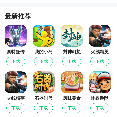
下，伤害能力还能继续提升。
最新推荐
3、拼点具有一定的灵活性：可以选择队友为拼
点目标、有时则可以先【杀】再拼、有时还可以“以
拼代拆”消耗（敌方）关键牌或保命牌。
4、【杀】指定的所有目标，均可附加武器效
果。
奥特曼传
我的小岛
封神幻想
火线精英
奇英雄
世界
无限金币
5、使用【杀】附加多目标效果，克制文聘等武
下载
下载
下载
下载
版
将。
缺点：
1、没有强命、无视防具、无视目标技能、增加
【杀】的基础伤害效果。
火线精英
石器时代
风味美食
地铁跑酷
2、严重耗费手牌：普通菜刀（比如黄忠、马
觉醒
街
下载
下载
下载
下载
超、等），通常只需要一张【杀】即可完成“保底输