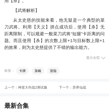
用【杀】。
【武将解析】
从太史慈的技能来看，他无疑是一个典型的菜
刀武将。利用【天义】拼点成功后，使用【杀】无
距离限制，可以规避一般菜刀武将“短腿”卡距离的问
题。而且使用【杀】的次数上限+1与目标数上限+1
的效果，则为太史慈提供了不错的输出能力。
让我们来做一个优缺对比，从而更好的来理解
显示全部
【天义】吧。
标签：
卡牌
策略
冒险
优点：
1、不会被卡距离：【天义】拼点成功，使用
上一个：
神宠大作战2测试服
下一个：
异界仙战
【杀】无距离限制。
2、不俗的伤害能力：理想状态下的最大基础伤
最新合集
害可以达到4点，有关键牌（铁锁、酒、AK等）辅助