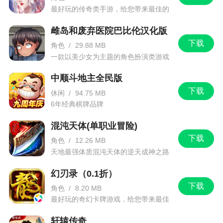
最好玩的传奇类手游，给您带来最佳的
游戏体验！
雌岛和废弃医院巴比伦汉化版
下载
角色
/
29.88 MB
一款以美少女为主题的角色扮演类游戏
中顺斗地主全民版
下载
休闲
/
94.75 MB
6年经典棋牌品牌
混沌天体(单职业冒险)
下载
角色
/
12.26 MB
天地最强体质混沌天体的逆天成神之路
幻刃录（0.1折）
下载
角色
/
8.20 MB
最好玩的奇幻卡牌游戏，给您带来最佳
的游戏体验！
轩辕传奇