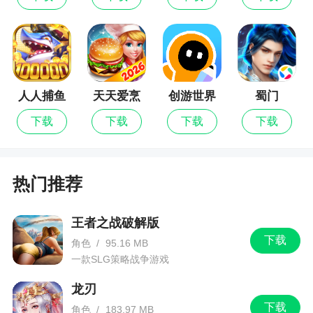
人人捕鱼
天天爱烹
创游世界
蜀门
饪
下载
下载
下载
下载
热门推荐
王者之战破解版
下载
角色
/
95.16 MB
一款SLG策略战争游戏
龙刃
下载
角色
/
183.97 MB