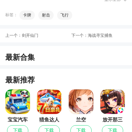
网络神话，野狐围棋是qq游戏大厅中的一款围棋游
戏，选择自己的国家，在此一会天下英雄，最近的
标签：
卡牌
射击
飞行
master在野狐对战平台中力挑中日韩三国顶峰，一
路五十连胜震惊世人，据说是阿尔法狗
上一个：
剑开仙门
下一个：
海战寻宝捕鱼
3、就算我什么围棋都不下载就是不能不下载他
更新日志
最新合集
1、新增AI私教功能 2、优化用户体验
最新推荐
宝宝汽车
猎鱼达人
兰空
放开那三
城市
国
下载
下载
下载
下载