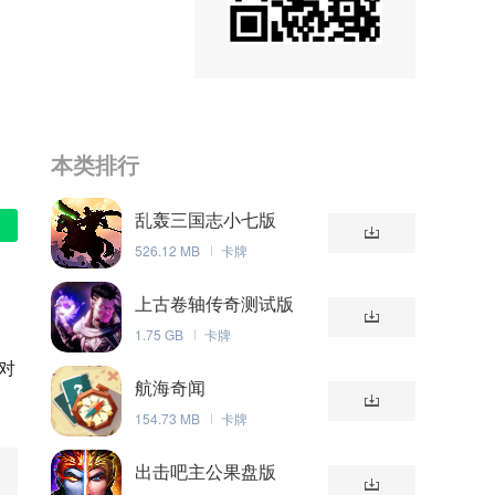
本类排行
乱轰三国志小七版
526.12 MB
卡牌
上古卷轴传奇测试版
1.75 GB
卡牌
对
航海奇闻
154.73 MB
卡牌
出击吧主公果盘版