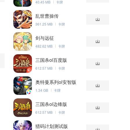
40.45 MB
卡牌
乱世曹操传
361.25 MB
卡牌
剑与远征
482.62 MB
卡牌
三国杀ol百度版
612.57 MB
卡牌
奥特曼系列ol安智版
1.34 GB
卡牌
三国杀ol边锋版
到
612.57 MB
卡牌
猎码计划测试版