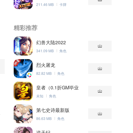
211.46 MB
卡牌
精彩推荐
幻兽大陆2022
341.09 MB
角色
烈火屠龙
82.82 MB
角色
皇者（0.1折GM毕业
版）
未知
角色
第七史诗最新版
棋
86.63 MB
角色
逆天纪