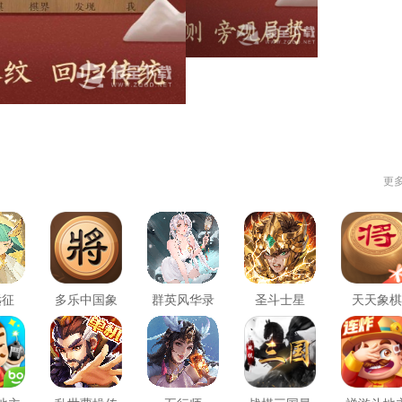
更
远征
多乐中国象
群英风华录
圣斗士星
天天象棋
棋
矢：重生2