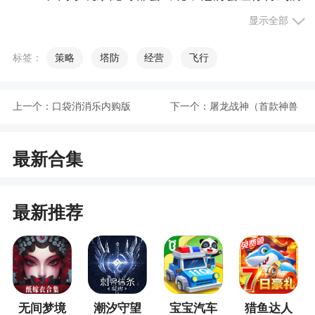
练，更快的提升实力，掌握对决的经验
显示全部
5、游戏中的剧情完美还原了古时三国时期的战
标签：
策略
塔防
经营
飞行
役
小编评价
上一个：
口袋消消乐内购版
下一个：
屠龙战神（首款神兽
1、以三国故事为背景，以诸葛孔明为人物原
魂环）
最新合集
型，重塑孔明匡扶汉室，招兵买马，征战杀敌的故
事。游戏采用复古画风，画质细腻，玩法多样。赶
紧来下载试玩呗
最新推荐
2、自卧龙传停更后，一直希望有一个新款的卧
龙传，结果这突然间就实现了，感谢游戏制作公司
的辛苦付出，的游戏画面精美，平衡度适中，适合
大多数玩家体验，希望后续内购不会跟剧情人物能
力差别太大，变成割草游戏
无间梦境
潮汐守望
宝宝汽车
猎鱼达人