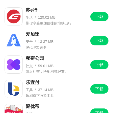
时势造英雄，快影成长启示录
苏e行
日活200万，这对于一款视频剪辑App来说，绝
下载
生活
/
129.02 MB
对算是一个亮眼的成绩，这还是在基本没有市场投
带你享受更加便捷的地铁出行
入的冷启动阶段。
爱加速
也就是这样一个阶段，它所爆发的能量也相当
下载
安全
/
13.37 MB
惊人。通过这款视频剪辑App生产的作品光在快手一
IP代理加速器
个平台上的日均播放量能达到10亿次。我们是不是
要重新估量这款视频剪辑App的价值了？
秘密公园
下载
社交
/
59.61 MB
没错，说的就是快影。
附近社交，匹配同城好友。
乐宜付
下载
工具
/
37.14 MB
乐刷旗下收款工具
聚优帮
下载