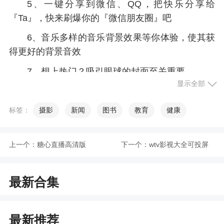
5、一键分享到微信、QQ，把快乐分享给
『Ta』，快来刷爆你的『微信朋友圈』吧
6、音乐多样的音乐背景效果等你体验，使其获
得更好的背景音效
7、想上热门？吸引眼球的封面至关重要
显示全部
小编评价
标签：
摄影
新闻
图书
教育
健康
1、APP拥有强大的视频剪辑功能，让你能在手
机上轻松完成视频编辑和创意，制作吃令人惊艳的
上一个：
糖心直播高清版
下一个：
wtv影视大全可投屏
趣味视频
版
2、能够让新手快速上手，制作过程也是比较简
最新合集
单的，深受短视频用户的喜爱，让你轻松就能完成
视频拍摄、视频剪辑和视频制作等。让你轻松告别
烦恼，将你喜欢的视频来进行编辑，更加容易表达
最新推荐