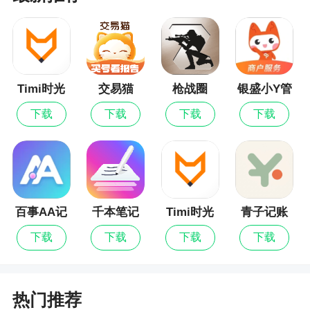
你作品的核心，说不定下一个爆火的视频就是你的
呢
3、支持微视频添加语音字幕，可以添加自己喜
爱的背景音乐，还可以进行特效剪辑、倒放、变速
Timi时光
交易猫
枪战圈
银盛小Y管
等操作，该版本破解处理，用户可永久免费使用，
记账最新
家
下载
下载
下载
下载
并且支持去水印
版
更新日志
- 修复已知问题，优化产品使用体验。
百事AA记
千本笔记
Timi时光
青子记账
- 如在使用中遇到问题，欢迎通过【我的】->右
账
记账
下载
下载
下载
下载
上角【客服】随时联系我们～
重点新闻
热门推荐