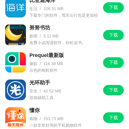
比亚迪海洋
下载
生活
/
326.31 MB
下载专门的软件，驾车出行也是更加轻
松。
努努书坊
下载
新闻
/
5.11 MB
免费小说阅读软件，轻松追书。
Prequel最新版
下载
摄影
/
116.38 MB
出色的相机软件
光环助手
下载
安全
/
42.52 MB
游戏辅助工具
懂你
下载
购物
/
153.73 MB
一款非常好用的手机购物软件