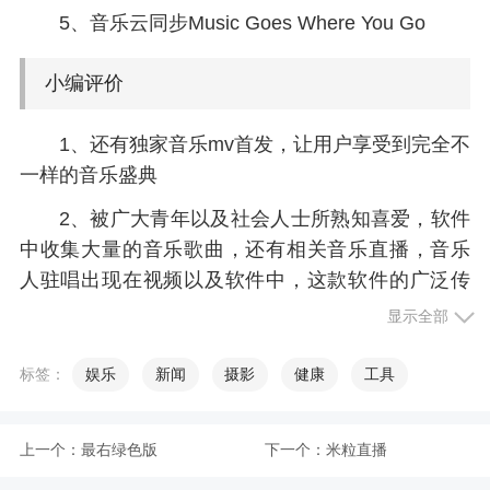
5、音乐云同步Music Goes Where You Go
小编评价
1、还有独家音乐mv首发，让用户享受到完全不
一样的音乐盛典
2、被广大青年以及社会人士所熟知喜爱，软件
中收集大量的音乐歌曲，还有相关音乐直播，音乐
人驻唱出现在视频以及软件中，这款软件的广泛传
播使它更需要多个版本维持流量，需要版本数量的
显示全部
增加满足用户需求
标签：
娱乐
新闻
摄影
健康
工具
3、QQ音乐千万首超品质音乐，超全曲库，你
想听到都在这儿!每周都有歌手的排行榜，每个类别
的前10名歌手才能荣登宝座!一共有500名，但只有
上一个：
最右绿色版
下一个：
米粒直播
前十名才能放大头像