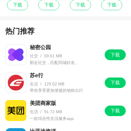
语
新版
下载
下载
下载
下载
===往期更新====
「音质」杜比全景声音质升级，高保真沉浸，
热门推荐
细节更清晰
「3D播放器」简约羽白·经典3D，炫彩梦幻播放
秘密公园
器邀你体验
下载
社交
/
59.61 MB
「听书页」动态封面高燃片段，找书听书更沉
附近社交，匹配同城好友。
浸
苏e行
「歌词页」轻盈系列视觉焕新，灵动歌词质感
下载
生活
/
129.02 MB
升级
带你享受更加便捷的地铁出行
美团商家版
下载
生活
/
91.72 MB
一款综合性生活服务app