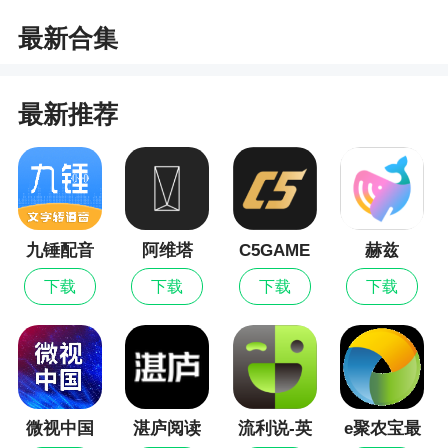
4、拥有海量权的QQ音乐APP能够为大家提供
最新合集
各种音乐歌曲，所有单曲都有详细的歌手、歌词以
及专辑等信息，还有歌曲MV提供给大家，各种热
最新推荐
歌、流行歌曲的排行榜推荐给大家，让你紧跟时尚
的潮流，除此之外还可以在歌曲的评论区和其他小
伙伴们交流互动~
更新日志
九锤配音
阿维塔
C5GAME
赫兹
「AI助手识图推歌」万物皆可BGM，拿捏此刻
下载
下载
下载
下载
氛围感
「语音评论」表达不止文字，用语音传递听歌
心情
「音效调音台」随心调节歌曲更多风格，保存
微视中国
湛庐阅读
流利说-英
e聚农宝最
调音一键畅听