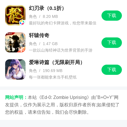
这个按键，汤姆会关上门在里面....（ps：你懂
幻刃录（0.1折）
的。）
下载
角色
/
8.20 MB
5、月亮按键：点击这个我的汤姆猫按键就进入
最好玩的奇幻卡牌游戏，给您带来最佳
的游戏体验！
的汤姆的卧室，在点击这个按键后会在按键上方出
轩辕传奇
现一个灯泡的按键，点击它，灯就会被关掉，汤姆
下载
角色
/
1.47 GB
就开始睡觉啦。
一款以山海经神话为世界背景的手游
游戏特色
爱琳诗篇（无限刷开局）
下载
角色
/
190.69 MB
1、游戏道具丰富，通过 9 种不同的阶段解锁新
每一张都能拿来当手机壁纸
物品和硬币
2、和他，喂他喜欢的食物，为他在床上盖好被
网站声明：
本站《Ed-0: Zombie Uprising》由"B+O+Y"网
子
友提供，仅作为展示之用，版权归原作者所有;如果侵犯了
您的权益，请来信告知，我们会尽快删除。
3、在您进行中，通过 9 种不同的阶段和 50 种
水平的解锁新物品和硬币帮助汤姆成长