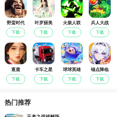
- 鼓励用户再次使用应用的个性化内容；
- 集成 YouTube，方便用户观看 Outfit7 动画角
色的视频；
野蛮时代
叶罗丽美
火柴人联
兵人大战
颜公主
盟3
- 进行应用内购买的选项；
下载
下载
下载
下载
- 使用虚拟货币购买物品（有不同价格），具体
取决于玩家的进度；以及
- 不花费真钱进行任何应用内购买，访问应用所
有功能的替代选项。
逐鹿
卡车之星
球球英雄
锚点降临
使用条款：http://outfit7.com/eula/
下载
下载
下载
下载
欧洲经济区隐私政策：
https://outfit7.com/privacy/eea/
热门推荐
美国隐私政策：https://outfit7.com/privacy/
其他国家和地区的隐私政策：
王者之战破解版