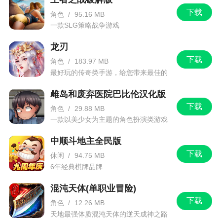
https://outfit7.com/privacy/
下载
角色
/
95.16 MB
一款SLG策略战争游戏
客户支持：support@outfit7.com
龙刃
游戏攻略
下载
角色
/
183.97 MB
最好玩的传奇类手游，给您带来最佳的
游戏体验！
1、购物车按键：点击按键可以进入商店，在商
雌岛和废弃医院巴比伦汉化版
店里可以购买汤姆猫所需的东西，如食物、衣服、
下载
角色
/
29.88 MB
家具等。
一款以美少女为主题的角色扮演类游戏
2、笑脸按键：点击这个按键会带汤姆猫到客
中顺斗地主全民版
厅，在这你可以和他互动起来还可以和他一起。
下载
休闲
/
94.75 MB
3、餐具按键：点击这个按键会带汤姆猫到餐
6年经典棋牌品牌
厅，桌子上摆着的东西，玩家可以喂给我们汤姆
混沌天体(单职业冒险)
哦。
下载
角色
/
12.26 MB
4、马桶按键：在汤姆想上厕所的时候，就点击
天地最强体质混沌天体的逆天成神之路