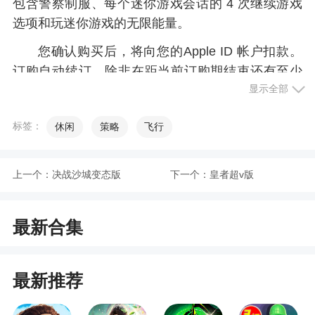
包含警察制服、每个迷你游戏会话的 4 次继续游戏
选项和玩迷你游戏的无限能量。
您确认购买后，将向您的Apple ID 帐户扣款。
订购自动续订，除非在距当前订购期结束还有至少
显示全部
24 小时前取消订购。当前订购期结束前 24 小时内
向您的帐户扣款。在购买后，您可以转到 App Store
标签：
休闲
策略
飞行
帐户设置来管理和取消订购。取消订购后，取消将
从下一个订购期生效。请注意，删除应用程序不会
取消您的订购。您可以在游戏的商店界面中恢复购
上一个：
决战沙城变态版
下一个：
皇者超v版
买。
本应用包含：
最新合集
- Outfit7 产品推广与广告；
- 将客户引导至 Outfit7 网站和其他应用程序的
最新推荐
链接；