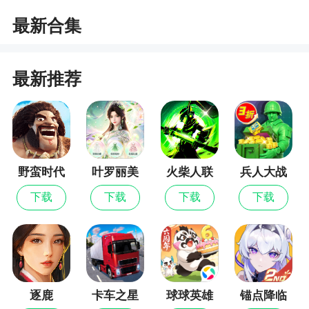
吧，里面的东西改成了全部免费，内购白嫖，各种
说（送6星狮子座）
道具随便用，这才是真正的捕鱼
最新合集
最新推荐
野蛮时代
叶罗丽美
火柴人联
兵人大战
颜公主
盟3
下载
下载
下载
下载
逐鹿
卡车之星
球球英雄
锚点降临