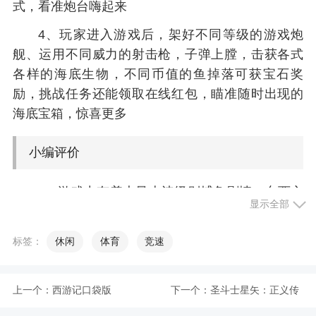
式，看准炮台嗨起来
4、玩家进入游戏后，架好不同等级的游戏炮
舰、运用不同威力的射击枪，子弹上膛，击获各式
各样的海底生物，不同币值的鱼掉落可获宝石奖
励，挑战任务还能领取在线红包，瞄准随时出现的
海底宝箱，惊喜更多
小编评价
1、游戏中有着大量史诗级别捕鱼剧情，东西方
显示全部
海域大战已经为您来开启，一炸爆富，快来攀登你
的人生捕鱼巅峰哟。炸弹乐园，全新游戏玩法模式
标签：
休闲
体育
竞速
即将带来，海量游戏签到内容，各种奖励快来拿吧
2、极光捕鱼：老是联网多没意思，个个都是靠
上一个：
西游记口袋版
下一个：
圣斗士星矢：正义传
着充钱比谁厉害，毫无捕鱼乐趣，还是来玩这个