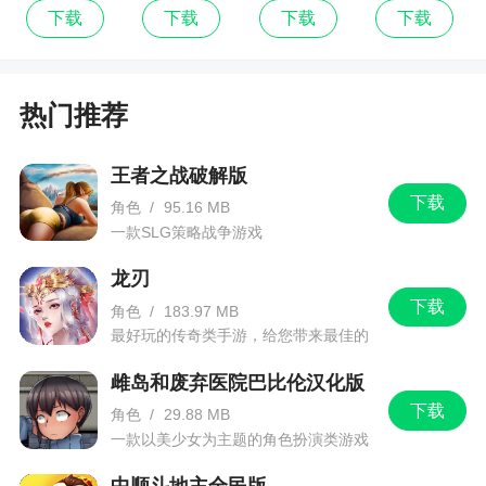
下载
下载
下载
下载
热门推荐
王者之战破解版
下载
角色
/
95.16 MB
一款SLG策略战争游戏
龙刃
下载
角色
/
183.97 MB
最好玩的传奇类手游，给您带来最佳的
游戏体验！
雌岛和废弃医院巴比伦汉化版
下载
角色
/
29.88 MB
一款以美少女为主题的角色扮演类游戏