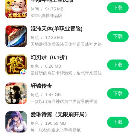
中顺斗地主全民版
下载
休闲
/
94.75 MB
6年经典棋牌品牌
混沌天体(单职业冒险)
下载
角色
/
12.26 MB
天地最强体质混沌天体的逆天成神之路
幻刃录（0.1折）
下载
角色
/
8.20 MB
最好玩的奇幻卡牌游戏，给您带来最佳
的游戏体验！
轩辕传奇
下载
角色
/
1.47 GB
一款以山海经神话为世界背景的手游
爱琳诗篇（无限刷开局）
下载
角色
/
190.69 MB
每一张都能拿来当手机壁纸