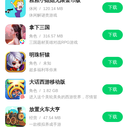
救救小姐姐无限金币版
下载
休闲
/
120.14 MB
休闲解谜类游戏
拿下三国
下载
角色
/
316.57 MB
三国题材英雄对战RPG游戏
明珠轩辕
下载
角色
/
未知
超多福利等你来
大话西游移动版
下载
角色
/
1.82 GB
进入这个美轮美奂的西游世界，尽情冒
险吧！
放置火车大亨
下载
经营
/
47.54 MB
一款模拟养成手游