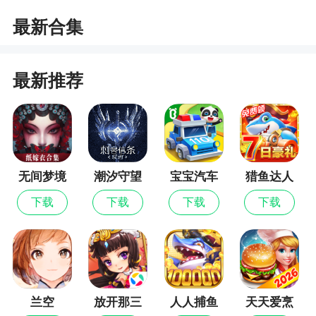
2、玩家不用再将手机横置，单手便可轻松捕
最新合集
鱼。丰富多彩的鱼类，全新的3D技术渲染，维美的
海底场景，带来身临其境的游戏体验。多各多样的
玩法，展现不同的捕鱼技巧，多人联机，随时随地
最新推荐
来捕鱼
3、来自顶级团队的史诗巨制，捕鱼海岛即将震
撼来袭
无间梦境
潮汐守望
宝宝汽车
猎鱼达人
更新日志
者
城市
下载
下载
下载
下载
1、天官送喜神器重磅登场，喜神降临渔场，四
喜临门，好运连连；
2、周年庆典盛大开启，冠军鲨鱼助你爆金，福
利天天领；
兰空
放开那三
人人捕鱼
天天爱烹