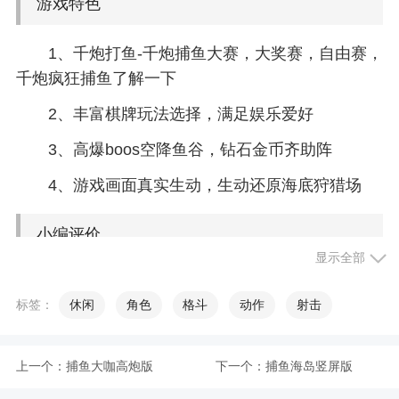
游戏特色
1、千炮打鱼-千炮捕鱼大赛，大奖赛，自由赛，
千炮疯狂捕鱼了解一下
2、丰富棋牌玩法选择，满足娱乐爱好
3、高爆boos空降鱼谷，钻石金币齐助阵
4、游戏画面真实生动，生动还原海底狩猎场
小编评价
显示全部
1、捕鱼海岛本在哪里下载？免费提供捕鱼海岛
标签：
休闲
角色
格斗
动作
射击
本客户端下载，玩家们可以在这里尽情感受到最新
捕鱼玩法和活动，超高的游戏爆率，各种金币弹头
满屏飞，人人都能一夜暴富，超高的收益，让你玩
上一个：
捕鱼大咖高炮版
下一个：
捕鱼海岛竖屏版
了还想玩