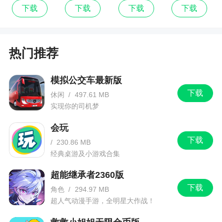
3、优化了多处界面的显示效果；
国
饪
下载
下载
下载
下载
4、修复了一些问题。
热门推荐
模拟公交车最新版
下载
休闲
/
497.61 MB
实现你的司机梦
会玩
下载
/
230.86 MB
经典桌游及小游戏合集
超能继承者2360版
下载
角色
/
294.97 MB
超人气动漫手游，全明星大作战！