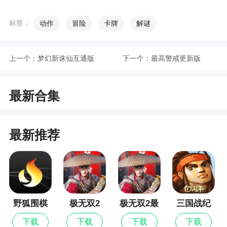
6、Q：充值数据是否互通？（重要）
标签：
动作
冒险
卡牌
解谜
A：不互通，因两种模式道具内容不同，故模式
商城和数据均为独立体系。您在当前大厅模式充
上一个：
梦幻新诛仙互通版
下一个：
最高警戒更新版
值“点券”暂不可在其它模式中使用，请在付费购买
前，前往相应游戏主模式进行充值，以免造成不必
要的经济损失。
最新合集
游戏攻略
最新推荐
1、全图进行建造将所有的资源点占领，主导战
争的地位，小心隐藏的机关。
2、比丧尸更为危险的是人类，他可以欺骗掠夺
和偷盗你的无知，没有绝对安全的地方。
野狐围棋
极无双2
极无双2最
三国战纪
3、六大的地图板块，幸存者可以选择性的进
新版
下载
下载
下载
下载