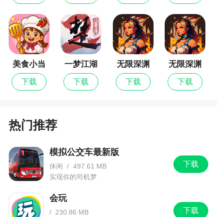
入，真实的野外生存玩法。
游戏特色
1、超高自由度地图，砍树砸矿打猎采集，逼真
美食小当
一梦江湖
无限深渊
无限深渊
模拟末世氛围！更有酷炫装甲车，武装直升机等你
家
最新版
下载
下载
下载
下载
来体验
2、各类人才可逐一升级。升级后，这些天赋可
以帮助你发挥得更好
热门推荐
3、在岛屿之上，几个重要的战略据点在中得到
了重建。机场已经扩大到以前的五倍，机库、废弃
模拟公交车最新版
的飞机、信号塔和航空塔都已到位。岛屿东部腹地
下载
休闲
/
497.61 MB
的核电站也被挖掘出了四个地下管道入口，错综复
实现你的司机梦
杂的管道构成了一个完美的地下防御工事。这些新
会玩
的据点将给玩家带来全新的体验，管道中的僵尸追
下载
/
230.86 MB
逐战和露天机场的突击战即将上演