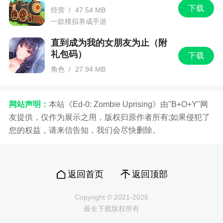
他们去，毕竟人多力量大
下载
经营
/
47.54 MB
一款模拟养成手游
2、狂拽霸气叼炸天：我严肃的告诉你们三一。
你们要是只为了做皮肤挣钱。而不去治理外挂那么
直到成为我的女朋友为止（附
你们就会和宝开公司一样。现在外挂泛滥你们却去
礼包码）
下载
做皮肤。良心何在？希望你们重视。为什么王者荣
角色
/
27.94 MB
耀很受欢迎。纯考技术。文明重启呢比谁外挂功能
一款日式风格的角色扮演的手机游戏
强。在不重视就晚了。这游戏开始多少人没个服都
网站声明：
本站《Ed-0: Zombie Uprising》由"B+O+Y"网
爆满。现在呢。
友提供，仅作为展示之用，版权归原作者所有;如果侵犯了
3、帮助大家选择自己的避难所，同时收集各类
您的权益，请来信告知，我们会尽快删除。
资源，艰难的活下去，大家可以在游戏中进行各种
冒险，在末日之中找寻生存的希望
返回首页
返回顶部
4、China No.1”太帅了！虽然现在“吃鸡”类游戏
遍地都是，玩法大多大同小异，这款由英雄互娱自
Copyright © 2021-2026
主研发并发行的游戏想必定能给我们带来全新的体
最全下载版权所有
验，中国元素的房屋建筑，精致的画面设计，大家