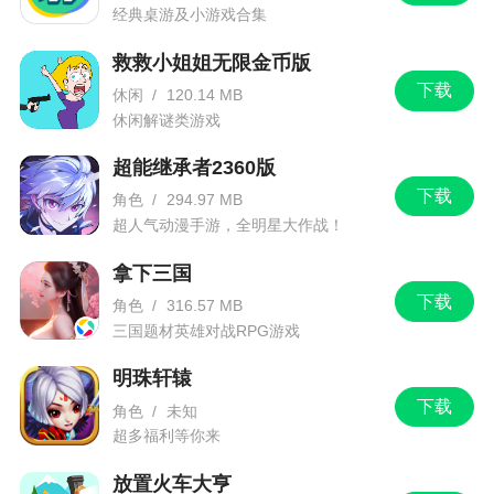
经典桌游及小游戏合集
4、毫无疑问，这将是一场颇有史诗感的大型更
救救小姐姐无限金币版
新，王牌战争文明重启的游戏进程将再次向前跨
下载
休闲
/
120.14 MB
步，X实验室背后的惊天隐秘将再露端倪!焕然一新
休闲解谜类游戏
的海岛上，挑战将愈加丰富，不死军团已遍布海陆
空!玩家的实力也更为强悍，PVP拆家的战斗将更加
超能继承者2360版
下载
刺激!创世已至，重生来袭，你准备好挑战了吗
角色
/
294.97 MB
超人气动漫手游，全明星大作战！
小编评价
拿下三国
下载
角色
/
316.57 MB
1、在这款在线生存游戏中，玩家可以体验到最
三国题材英雄对战RPG游戏
真实的末世世界，玩家需要收集各种资源，努力在
明珠轩辕
这里生存。游戏中有着无数的危险潜伏在你的身
下载
后，各种残暴的僵尸随时可能躺在你身上，你将瞬
角色
/
未知
超多福利等你来
间被撕成碎片。这个末世的世界当然不是只有你一
个人存在，很多幸存者都在各个地方，你需要收集
放置火车大亨