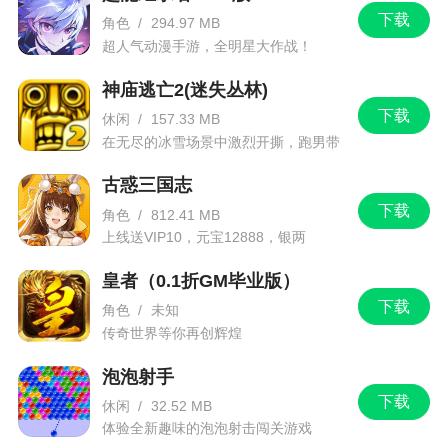
下载
角色
/
294.97 MB
超人气动漫手游，全明星大作战！
神庙逃亡2(迷失丛林)
下载
休闲
/
157.33 MB
在无尽的冰雪场景中激烈开撕，跑男带
你进入竞速逃亡旅程
古惑三国志
下载
角色
/
812.41 MB
上线送VIP10，元宝12888，银两
1288888
皇者（0.1折GM毕业版）
下载
角色
/
未知
传奇世界等你再创辉煌
泡泡射手
下载
休闲
/
32.52 MB
体验全新趣味的泡泡射击闯关游戏