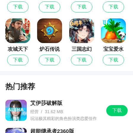
界：诸神
集结
下载
下载
下载
下载
之战
攻城天下
炉石传说
三国志幻
宝宝爱水
想大陆
果蔬菜
下载
下载
下载
下载
热门推荐
艾伊莎破解版
下载
经营
/
31.62 MB
玩法极其精彩的角色扮演类恋爱佳作
超能继承者2360版