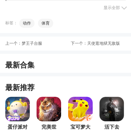
小编评价
显示全部
1、也可以进行互动和升级，根据敌人的战术，
标签：
动作
体育
来合理的进行布控
2、你不能忽视这场摔跤...真正的摔跤革命3D是
上一个：
梦王子台服
下一个：
天使逛地狱无敌版
通往世界冠军的道路
3、同时可以容纳40名玩家在线，角色设计的很
最新合集
独特，高矮胖瘦非常的鲜明，在诺大的城镇当中进
行角逐，可以操控人物自由的攀爬障碍物，进行跑
步或者跳跃，随机散落的武器类型也是很多样的，
最新推荐
好友联机配合更加的惬意
蛋仔派对
完美世
宝可梦大
活下去