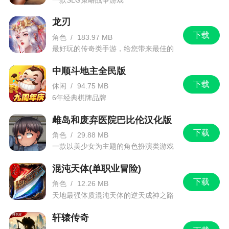
有像《不思议迷宫》那样埋那么多的彩蛋吗？
答：虽然不会像《不思议迷宫》辣么多，但是
龙刃
下载
还是有一些精心设计的彩蛋供玩家挖掘的。其实在
角色
/
183.97 MB
最好玩的传奇类手游，给您带来最佳的
副本，玩家会面临很多诱惑和选择。比如可能会遇
游戏体验！
到神秘预言，它会告诉玩家下一层会有什么好东
中顺斗地主全民版
西，这种时候，玩家想要拿到这个好东西就要去下
下载
休闲
/
94.75 MB
一层面对更强大的危险，安稳保本原地回城就会错
6年经典棋牌品牌
失良机，诸如这种抉择的时刻，有时候会让人性散
雌岛和废弃医院巴比伦汉化版
发光芒（斜眼笑）。
下载
角色
/
29.88 MB
问：这游戏有联机吗？
一款以美少女为主题的角色扮演类游戏
答：暂时没有。
混沌天体(单职业冒险)
下载
问：为什么这一做就是两年？
角色
/
12.26 MB
天地最强体质混沌天体的逆天成神之路
答：虽然听起来像是借口，不过我们团队只有6
轩辕传奇
个人，而且经验不足，基本上是在牺牲部分美术品