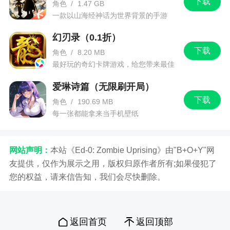
下载
质以及全年无休的情况下，花了很长时间才定下来
角色
/
1.47 GB
一款以山海经神话为世界背景的手游
目前这一套相对完整的体系。
幻刃录（0.1折）
问：怪不得感觉画面有点丑。
下载
角色
/
8.20 MB
答：？？？？？
最好玩的奇幻卡牌游戏，给您带来最佳
的游戏体验！
问：感觉大家都很拼命，你一定对团队很满意
爱琳诗篇（无限刷开局）
吧！
下载
角色
/
190.69 MB
答：其实我最满意的是大家都能接受环保。
每一张都能拿来当手机壁纸
问：哇，很少看到像你们这样正能量的团队
了，那么在环保这块儿，你们有什么经验可以分享
网站声明：
本站《Ed-0: Zombie Uprising》由"B+O+Y"网
一下吗？
友提供，仅作为展示之用，版权归原作者所有;如果侵犯了
您的权益，请来信告知，我们会尽快删除。
答：没什么经验不经验的，从小事做起，比如
上完厕所不允许超过两节纸，夏天不开空调啥的。
绝不是因为穷哈。
返回首页
返回顶部