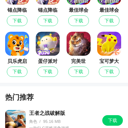
么看？
锚点降临
锚点降临
最佳球会
最佳球会
答：假新闻，下一个。
九游版
最新版
下载
下载
下载
下载
问：感觉你很喜欢地下城，字里行间都是它，
连游戏名都有。
答：我永远喜欢赛丽亚，还有大家。
问：你最喜欢游戏里哪一只契约兽？
贝乐虎启
蛋仔派对
完美世
宝可梦大
蒙
界：诸神
集结
答：下一只。
下载
下载
下载
下载
之战
问：这游戏会氪金吗？
答：会。但是，核心还是下深渊地图刷史诗、
热门推荐
套装，我们会尽量照顾到0氪玩家的体验，让每个玩
家都能刷的痛快刷的爽。
王者之战破解版
问：Roguelike是游戏里的重要元素之一，提灯
下载
角色
/
95.16 MB
一款SLG策略战争游戏