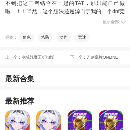
不到把这三者结合在一起的TAT，那只能自己做
啦！！！当然，这个想法还是源自于我的一个dnf竞
技场300分病友交流群，我们都认为自己是靠智商，
显示全部
操作不重要，现在我满足大家了，大家都是最胖
的！
标签：
角色
塔防
动作
竞速
问：又是地下城又是roguelike，还要养宠，这
个游戏会很肝吗？
上一个：
魂域战魔王折扣版
下一个：
刀剑乱舞ONLINE
答：上班好累，学习也不轻松，好不容易有时
间，那就要放松呀！所以不说绝对佛系，但至少没
最新合集
那么肝。其实我们在地下城副本的基础上做了很多
优化设计，比如设计，就是为了单手躺着就能刷，
比如活动副本5分钟就能做完啊等等，轻松程度上在
最新推荐
刷子界还是比较能打的。
问：但是有玩家把《提灯与地下城》叫做《黑
灯瞎火的地下城》和《提肝与地下城》，对此你怎