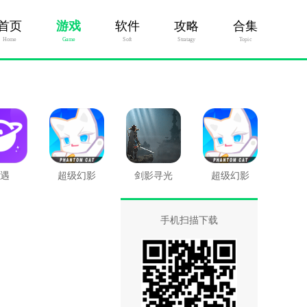
首页
游戏
软件
攻略
合集
Home
Game
Soft
Stratagy
Topic
遇
超级幻影
剑影寻光
超级幻影
猫：光痕果
猫：光痕九
盘版
游版
手机扫描下载