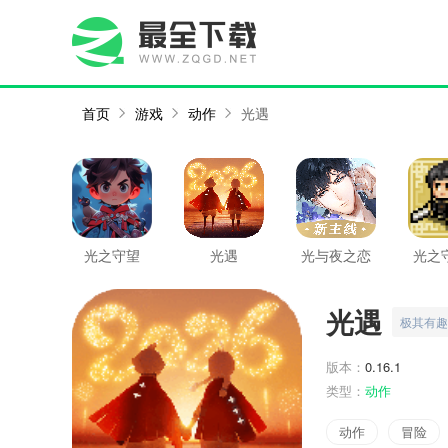
首页
游戏
动作
光遇
光之守望
光遇
光与夜之恋
光之
光遇
极其有趣
版本：
0.16.1
类型：
动作
动作
冒险