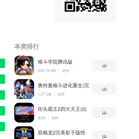
本类排行
格斗学院腾讯版
202.10 MB
动作
奥特曼格斗进化重生(完
美存档)
1.27 GB
动作
街头霸王2四大天王(出
招表)
未知
动作
双截龙2完美影子版悟
饭版