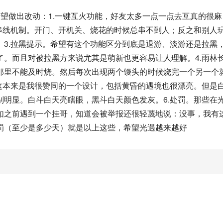
望做出改动：1.一键互火功能，好友太多一点一点去互真的很麻
串线机制。开门、开机关、烧花的时候总串不到人；反之和别人
3.拉黑提示。希望有这个功能区分到底是退游、淡游还是拉黑
。而且对被拉黑方来说尤其是萌新也更容易让人理解。4.雨林
那里不能及时烧。然后每次出现两个馒头的时候烧完一个另一个
这本来是我很赞同的一个设计，包括黄昏的遇境也很漂亮。但是
明显。白斗白天亮瞎眼，黑斗白天颜色发灰。6.处罚。那些在
如之前遇到一个挂哥，知道会被举报还很轻蔑地说：没事，我有
罚（至少是多少天）就是以上这些，希望光遇越来越好