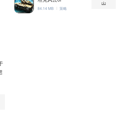
84.14 MB
策略
于
想