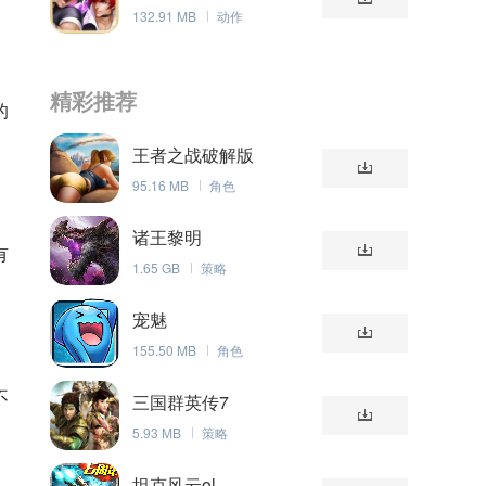
132.91 MB
动作
精彩推荐
的
王者之战破解版
95.16 MB
角色
诸王黎明
有
1.65 GB
策略
宠魅
155.50 MB
角色
不
三国群英传7
5.93 MB
策略
坦克风云ol