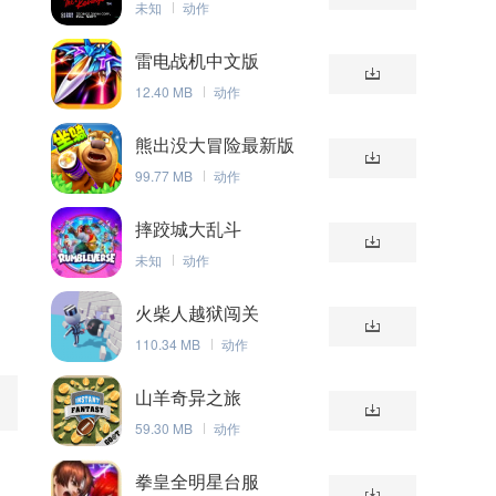
未知
动作
雷电战机中文版
12.40 MB
动作
熊出没大冒险最新版
99.77 MB
动作
摔跤城大乱斗
未知
动作
火柴人越狱闯关
110.34 MB
动作
山羊奇异之旅
59.30 MB
动作
，
拳皇全明星台服