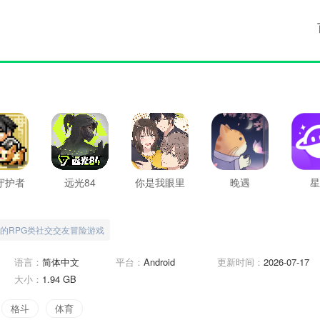
守护者
远光84
你是我眼里
晚遇
星
的光
的RPG类社交交友冒险游戏
语言：
简体中文
平台：
Android
更新时间：
2026-07-17
大小：
1.94 GB
格斗
体育