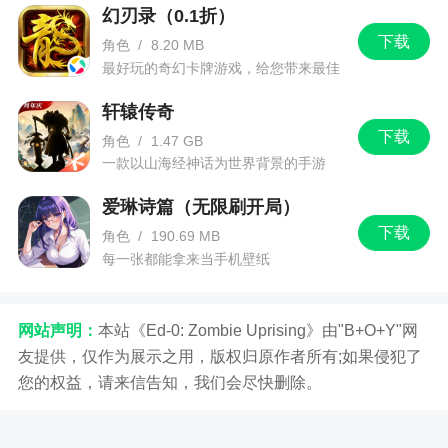
新增春节限时运营活动
幻刃录（0.1折）
下载
角色
/
8.20 MB
最好玩的奇幻卡牌游戏，给您带来最佳
的游戏体验！
轩辕传奇
下载
角色
/
1.47 GB
一款以山海经神话为世界背景的手游
爱琳诗篇（无限刷开局）
下载
角色
/
190.69 MB
每一张都能拿来当手机壁纸
网站声明：
本站《Ed-0: Zombie Uprising》由"B+O+Y"网
友提供，仅作为展示之用，版权归原作者所有;如果侵犯了
您的权益，请来信告知，我们会尽快删除。