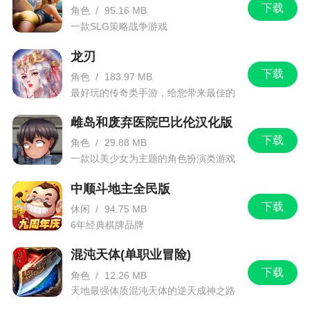
定会使得一些武将的大招技能可以覆盖更广的区
下载
角色
/
95.16 MB
域，那么使用何种阵型来进行战斗，如何排兵布阵
一款SLG策略战争游戏
才能使得每个武将的技能覆盖最大化，能够使得灵
龙刃
活性最强的武将能够兼顾战局的方方面面，这些问
下载
题就成了游戏独特的“策略性”体现，使得游戏在传统
角色
/
183.97 MB
最好玩的传奇类手游，给您带来最佳的
塔防策略的基础上更上了一层楼，有了更多探索的
游戏体验！
空间
雌岛和废弃医院巴比伦汉化版
下载
角色
/
29.88 MB
2、打破了传统塔防手游中敌军固定行进路线的
一款以美少女为主题的角色扮演类游戏
呆板设定，游戏中随时随地都可能会有各种精英怪
物从次面八方直接扑来，而同时，玩家也可以根据
中顺斗地主全民版
关卡的防守点位来调整武将的上阵位置，利用优势
下载
休闲
/
94.75 MB
武将和范围覆盖的强力技能来击退敌人，守卫河图
6年经典棋牌品牌
洛书
混沌天体(单职业冒险)
下载
角色
/
12.26 MB
更新日志
天地最强体质混沌天体的逆天成神之路