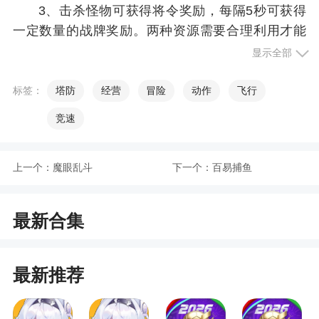
3、击杀怪物可获得将令奖励，每隔5秒可获得
一定数量的战牌奖励。两种资源需要合理利用才能
获得最后的胜利
显示全部
4、战斗中可以随时通过挑战按钮放出额外的怪
标签：
塔防
经营
冒险
动作
飞行
物进行挑战，挑战后可获得大量将令与战牌奖励；
召唤怪物存在召唤CD
竞速
5、点击带有自身名称的科技建筑可以升级塔防
科技，人口科技可提升上阵人口上限，武魂科技可
上一个：
魔眼乱斗
下一个：
百易捕鱼
提升战牌的获取速度
6、每波计时结束时，剩余怪物达到上限则战斗
最新合集
结束。合战一共21波怪，根据完成的波次，可获得
不同数量的代币奖励
最新推荐
游戏特色