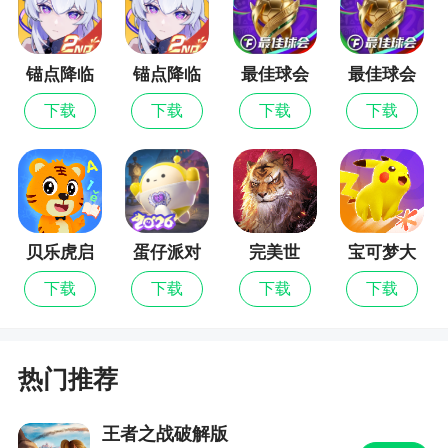
1、游戏中有基于文字的陌生人社交系统，但社
交系统的管理遵循相关法律法规
锚点降临
锚点降临
最佳球会
最佳球会
2、复古时尚的手机游戏风格，场景仍然十分的
九游版
最新版
下载
下载
下载
下载
精彩纷呈，灵便的比赛挑战，令人震撼人心不己
3、了解每一位英雄的属性和技能能够让你搭配
出更加完美的阵容
4、首先需要大家摸清楚各种英雄的属性，这样
贝乐虎启
蛋仔派对
完美世
宝可梦大
用起来也会更加舒服
蒙
界：诸神
集结
下载
下载
下载
下载
之战
小编评价
1、相较于目前市面上主流的塔防手游而言，塔
热门推荐
防召唤师的地图要更小一些，这样会使得游戏中的
战局显得更加激烈而紧凑，另外一方面，这样的设
王者之战破解版