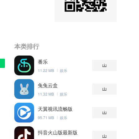
本类排行
番乐
11.22 MB
娱乐
兔兔云盒
11.32 MB
娱乐
天翼视讯流畅版
95.71 MB
娱乐
抖音火山版最新版