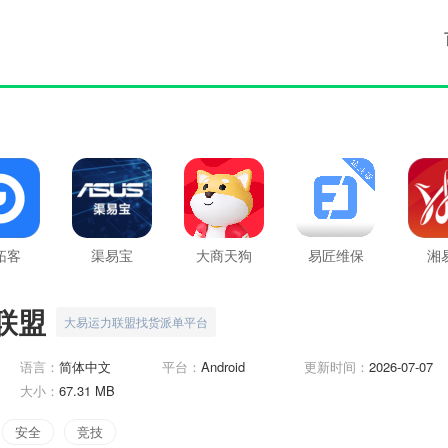
拓客
渠易宝
大商天狗
易匠维保
湘
联盟
大易运力联盟找货派单平台
语言：
简体中文
平台：
Android
更新时间：
2026-07-07
大小：
67.31 MB
安全
竞技