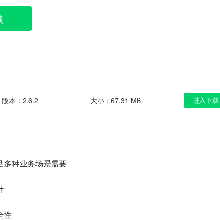
载
版本：2.6.2
大小：67.31 MB
进入下载
足多种业务场景需要
计
全性