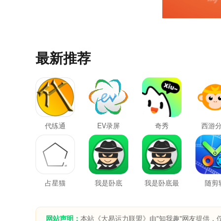
最新推荐
代练通
EV录屏
奇秀
西游
占星猫
我是卧底
我是卧底最
随剪
新版
网站声明：
本站《大易运力联盟》由"知我趣"网友提供，