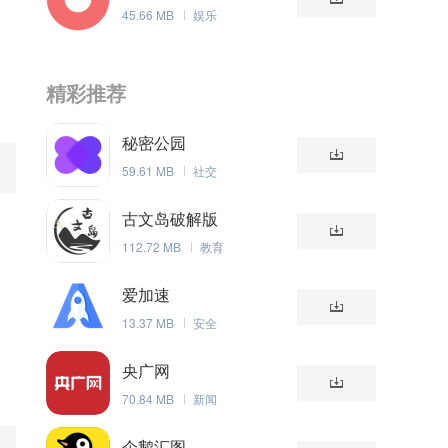
45.66 MB
娱乐
精彩推荐
秘密公园
59.61 MB
社交
古文岛破解版
助
112.72 MB
教育
爱加速
的
13.37 MB
安全
央广网
70.84 MB
新闻
企鹅汇图