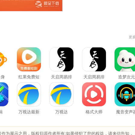
更
分身
红果免费短
天启周易排
天启周易排
造梦次元
剧
盘
盘最新版
辑
万视达最新
万视达
格式大师
魔音变声
版
青春版
仅作为展示之用，版权归原作者所有;如果侵犯了您的权益，请来信告知，