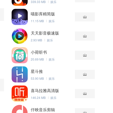
339.33 MB
娱乐
喵影库精简版
11.15 MB
娱乐
天天影音极速版
2.93 MB
娱乐
小荷听书
20.69 MB
娱乐
星斗推
53.90 MB
娱乐
喜马拉雅高清版
146.24 MB
娱乐
仟映音乐剪辑