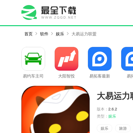
首页
软件
娱乐
大易运力联盟
易约车主司
大阳智投
易拓客最新
易
机端
版
大易运力
版本：
2.6.2
类型：
娱乐
娱乐
旅游