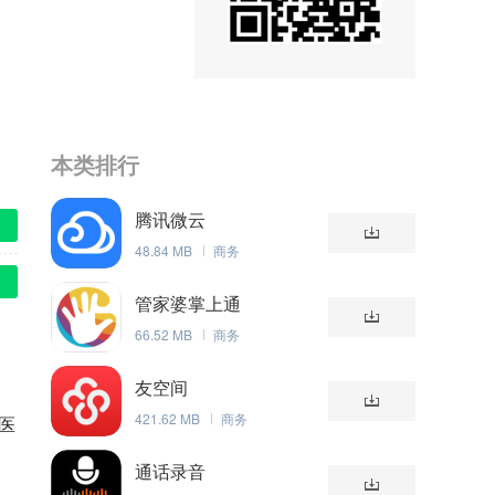
本类排行
腾讯微云
48.84 MB
商务
管家婆掌上通
66.52 MB
商务
友空间
421.62 MB
商务
医
通话录音