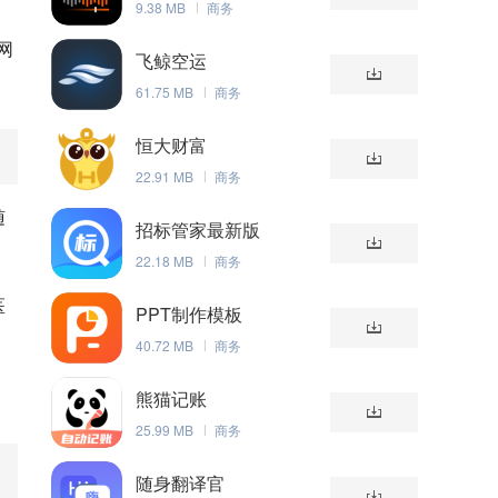
9.38 MB
商务
、
网
飞鲸空运
61.75 MB
商务
恒大财富
22.91 MB
商务
随
招标管家最新版
22.18 MB
商务
医
PPT制作模板
40.72 MB
商务
熊猫记账
25.99 MB
商务
随身翻译官