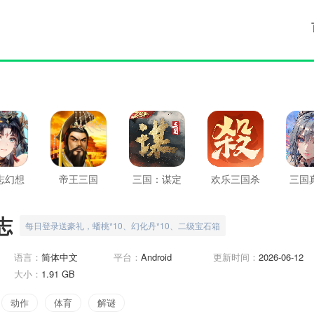
志幻想
帝王三国
三国：谋定
欢乐三国杀
三国
陆
天下
志
每日登录送豪礼，蟠桃*10、幻化丹*10、二级宝石箱
语言：
简体中文
平台：
Android
更新时间：
2026-06-12
大小：
1.91 GB
动作
体育
解谜