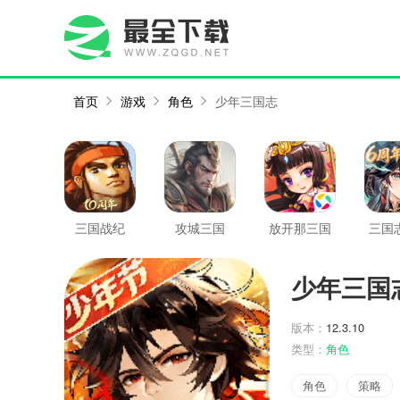
首页
游戏
角色
少年三国志
三国战纪
攻城三国
放开那三国
三国
大
少年三国
版本：
12.3.10
类型：
角色
角色
策略