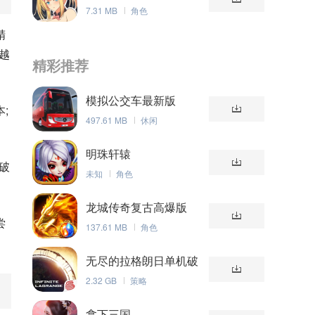
7.31 MB
角色
精
越
精彩推荐
模拟公交车最新版
;
497.61 MB
休闲
明珠轩辕
破
未知
角色
龙城传奇复古高爆版
尝
137.61 MB
角色
无尽的拉格朗日单机破
解版
2.32 GB
策略
拿下三国