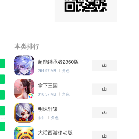
本类排行
超能继承者2360版
294.97 MB
角色
拿下三国
316.57 MB
角色
明珠轩辕
未知
角色
大话西游移动版