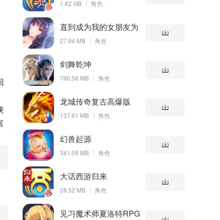
1.82 GB
角色
直到成为我的女朋友为
止（附礼包码）
27.94 MB
角色
剑舞乾坤
790.56 MB
角色
回
龙城传奇复古高爆版
侠
137.61 MB
角色
富
幻兽起源
341.09 MB
角色
大话西游归来
28.52 MB
角色
见习魔术师夏洛特RPG