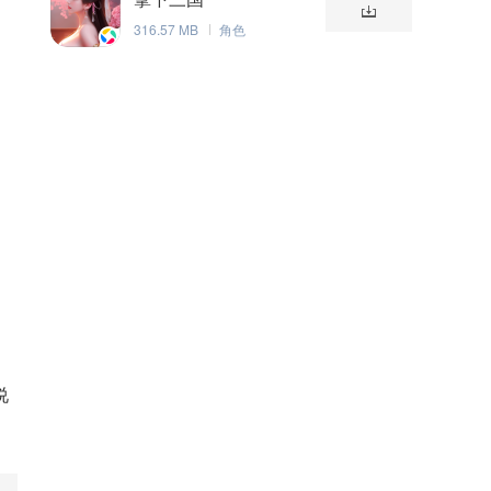
316.57 MB
角色
，
说