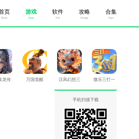
首页
游戏
软件
攻略
合集
Home
Game
Soft
Stratagy
Topic
真龙传
万国觉醒
汉风幻想三
微乐三打一
国OL
手机扫描下载