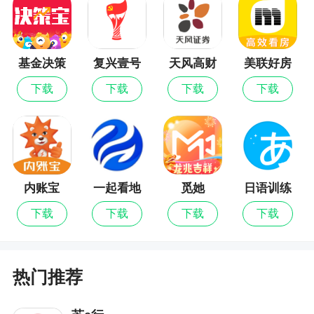
作界面，是您手机装机必备神器。手机管家让您的
安卓手机更快、更安全
2、软件功能众多。软件内具有一键降温、病毒
基金决策
复兴壹号
天风高财
美联好房
查杀、垃圾清理等非常实用的功能，能够帮助用户
宝
生
下载
下载
下载
下载
轻松解决手机卡顿、发热发烫等问题
3、想要清除手机中的垃圾，试试这款手机管家
一键清理最新版，它能够带给大家最干净的手机使
用体验。软件拥有一键清理、手机加速、qq清理、
微信清理、手机优化等等功能，是大家最贴心的手
内账宝
一起看地
觅她
日语训练
机助手，轻松解决所有的手机问题，让你使用手机
图
营
下载
下载
下载
下载
更快、更安全
更新日志
热门推荐
v1.79版本