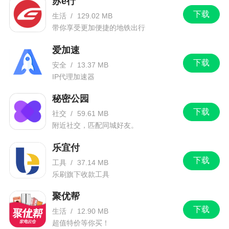
苏e行
1、优化功能，界面更美观
下载
生活
/
129.02 MB
2、修改个别机型闪退的问题
带你享受更加便捷的地铁出行
3、优化体验，修复其它bug
爱加速
下载
安全
/
13.37 MB
IP代理加速器
秘密公园
下载
社交
/
59.61 MB
附近社交，匹配同城好友。
乐宜付
下载
工具
/
37.14 MB
乐刷旗下收款工具
聚优帮
下载
生活
/
12.90 MB
超值特价等你买！