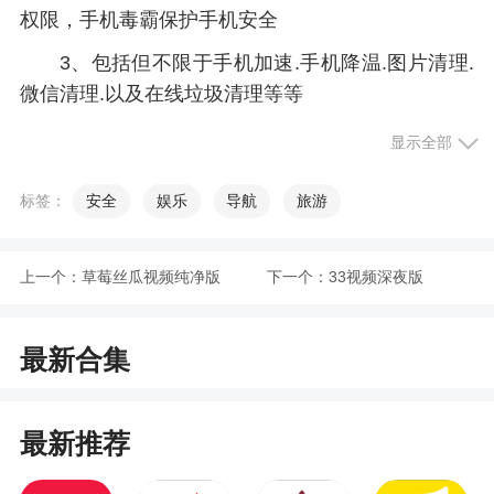
权限，手机毒霸保护手机安全
3、包括但不限于手机加速.手机降温.图片清理.
微信清理.以及在线垃圾清理等等
4、优化一键加速功能，快速释放内存，提升运
显示全部
行流畅度
标签：
安全
娱乐
导航
旅游
5、手机加速、远离卡慢：智能内存清理算法，
快速释放手机内存
上一个：
草莓丝瓜视频纯净版
下一个：
33视频深夜版
6、帮助用户对于各种后台高占用的软件进行一
键的加速处理，为用户释放出更加多的内存
最新合集
小编评价
最新推荐
1、手机管家一键清理软件中功能丰富，还有手
机管家界面美观，功能实用，简体中文，简单的操