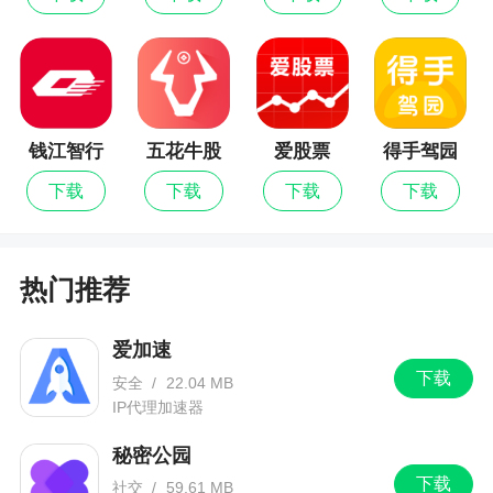
自己想要的信息
更新日志
更新说明
钱江智行
五花牛股
爱股票
得手驾园
1. JiweiGPT V4.0 全新升级，Agent 能力全面增
票最新版
下载
下载
下载
下载
强，交互体验更流畅。
2.修复已知问题，提升整体稳定性。
热门推荐
爱加速
下载
安全
/
22.04 MB
IP代理加速器
秘密公园
下载
社交
/
59.61 MB