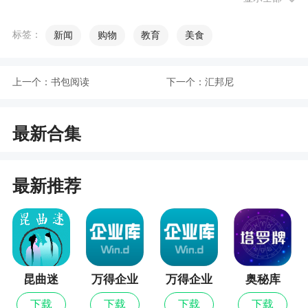
5、专业的编辑团队，为你精选行业内每天发生
标签：
新闻
购物
教育
美食
的热点事件，用户的每一次的阅览，都能更进一步
的了解半导体世界
上一个：
书包阅读
下一个：
汇邦尼
6、会实时更新各种行业的新消息，让用户不错
过每一篇资讯
最新合集
小编评价
最新推荐
1、爱集微是一个专注于半导体行业的新闻资讯
服务平台，平台会根据大数据计算智能化推荐用户
感兴趣的文章资讯，覆盖了政府、行业、产业链等
人群
2、爱集微提供专业真实的企业招聘服务，提供
昆曲迷
万得企业
万得企业
奥秘库
各种优质的招聘信息，用户可随时通过爱集微获取
库最新版
库
下载
下载
下载
下载