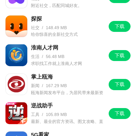
附近社交，匹配同城好友。
探探
下载
社交
/
148.49 MB
给你惊喜的全新社交方式
淮南人才网
下载
生活
/
56.48 MB
求职找工作就上淮南人才网
掌上瓯海
下载
新闻
/
167.29 MB
瓯海新闻发布平台，为居民带来最新资
讯信息。
逆战助手
下载
工具
/
105.89 MB
最新、最全的官方资讯、图文攻略、直
播和赛事！
5G看家