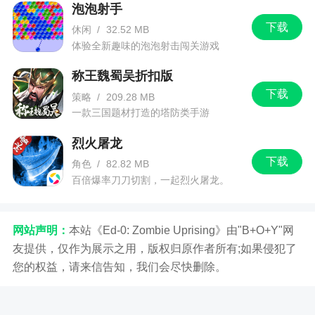
泡泡射手
现，好比对方可以使用技能，这点我还可以接受，
下载
休闲
/
32.52 MB
但是所谓的血战模式不可以释放英雄真的很没道
体验全新趣味的泡泡射击闯关游戏
理，开局四个英雄我从头杀对方到尾，结果进入血
战，对方所有英雄都上过场而我还剩三个不让上？
称王魏蜀吴折扣版
在场的英雄支撑了那么久血量难免都是残，本来一
下载
策略
/
209.28 MB
个费尽心思去赢且取得重大优势的局仅仅因为一个
一款三国题材打造的塔防类手游
血战模式就输了，真的很不公，我支持血战模式的
烈火屠龙
出现，但希望血战模式可以继续把没有上场的英雄
下载
角色
/
82.82 MB
给上场，比如给玩家选择储存元力的机会（？就是
百倍爆率刀刀切割，一起烈火屠龙。
让英雄上场的那个东西），很多时候没有必要却不
得不用
网站声明：
本站《Ed-0: Zombie Uprising》由"B+O+Y"网
3、凹凸的游戏我真的很惊讶，没想到做动画的
友提供，仅作为展示之用，版权归原作者所有;如果侵犯了
能做出这样的游戏！内容很新鲜，没有之前玩过的
您的权益，请来信告知，我们会尽快删除。
游戏那样千篇一律，难度挺高真实体现了凹凸世界
的残酷...人物的对话和剧情都很好玩，不舍得跳过。