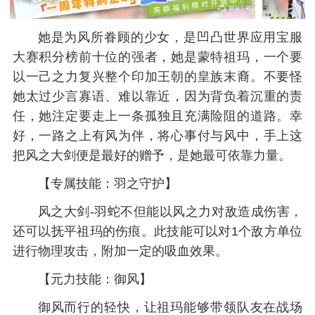
她是为风所眷顾的少女，是凹凸世界应用宝服
大赛积分榜前十位的强者，她是蒙特祖玛，一个要
以一己之力复兴整个印加王朝的皇族末裔。不要怪
她太过少言寡语、难以靠近，因为背负着沉重的责
任，她注定要走上一条孤独且充满险阻的道路。幸
好，一路之上有风为伴，将心事付与风中，手上这
把风之大剑便是最好的赠予，是她最可依靠力量。
【专属技能：羽之守护】
风之大剑-羽蛇不但能以风之力对敌造成伤害，
还可以抚平祖玛的伤痕。此技能可以对1个敌方单位
进行物理攻击，附加一定的吸血效果。
【元力技能：御风】
御风而行的轻快，让祖玛能够带领队友在战场