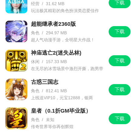
游戏特色
下载
经营
/
31.62 MB
玩法极其精彩的角色扮演类恋爱佳作
1、酷炫的特效和真实震撼的战斗场景
超能继承者2360版
2、精美的游戏画面设计，精彩的游戏玩法内容
下载
角色
/
294.97 MB
构建，给你一个全新的凹凸新世界，快来玩吧
超人气动漫手游，全明星大作战！
3、各种千奇百怪的剧情和玩法，享受脑洞大开
神庙逃亡2(迷失丛林)
的作品
下载
休闲
/
157.33 MB
在无尽的冰雪场景中激烈开撕，跑男带
4、丰富完善的PVP和PVE战斗系统热血格斗
你进入竞速逃亡旅程
古惑三国志
小编评价
下载
角色
/
812.41 MB
上线送VIP10，元宝12888，银两
1288888
1、在这里亲身体验凹凸大赛的惊险刺激，原作
皇者（0.1折GM毕业版）
人物悉数登场，带给大家原汁原味的体验
下载
角色
/
未知
2、游戏初期的确是一个可玩性很高的游戏，但
传奇世界等你再创辉煌
是在黑洞方面总会有很多让人觉得不公的地方出