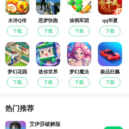
游戏攻略
1、动漫移植，给你酣畅淋漓的战斗冒险！
水浒Q传
恶梦快跑
涂鸦军团
qq华夏
2、质感史诗级冒险，完美再现指尖战斗盛宴！
下载
下载
下载
下载
3、极限对决，凹凸不断，打造最震撼的冒险和
PK！
游戏福利
梦幻花园
迷你世界
梦幻魔法
极品狂飙
屋
飞车
凹凸世界中拥有超值活动礼包。
下载
下载
下载
下载
凹凸币*17777，普通星尘*100，紫色零件*1，
扭蛋币*7
热门推荐
使用说明：进入游戏-终端-设置-礼包码
艾伊莎破解版