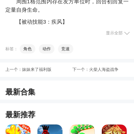
周围1格范围内存在友方单位时，回合初回复一
定量自身生命。
【被动技能3：疾风】
显示全部
祖玛在战场上来去如风的同时，也将这份力量
赋予队友，让2格范围内所有友方单位的速度得到提
标签：
角色
动作
竞速
升。
风的力量可以成为利刃，也可以抚慰伤痕，它
上一个：
妹妹来了福利版
下一个：
火柴人海盗战争
以温柔的方式守护着祖玛内心的信念，又赐予她强
大的力量和冰冷的外壳。她不是难以接近，只是太
过专注，道路漫长，她无法让自己分心去看路边的
最新合集
风景。而对于嘉德罗斯，她忠心臣服，因为那正是
她向往的王者之资，寄托着她心底的希望。她的王
朝等待她去拯救，而她自己，就交给划破长空的风
最新推荐
来守护吧......