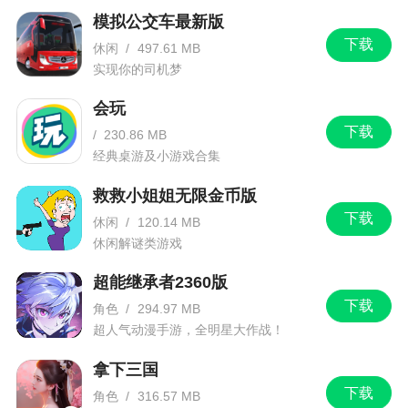
模拟公交车最新版
下载
休闲
/
497.61 MB
实现你的司机梦
会玩
下载
/
230.86 MB
经典桌游及小游戏合集
救救小姐姐无限金币版
下载
休闲
/
120.14 MB
休闲解谜类游戏
超能继承者2360版
下载
角色
/
294.97 MB
超人气动漫手游，全明星大作战！
拿下三国
下载
角色
/
316.57 MB