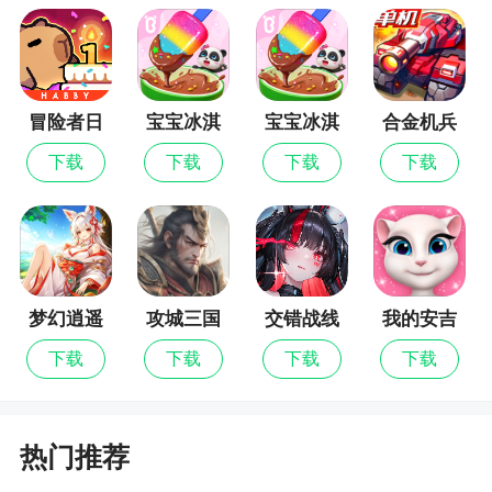
你想办法得到
更新日志
冒险者日
宝宝冰淇
宝宝冰淇
合金机兵
友情技能支援 - 2 正式上线！当「友情支援 -
记
淋工厂最
淋工厂
1」总等级达到200级时即可解锁。
下载
下载
下载
下载
新版
友情技能契约 - 2 正式上线！当「友情契约 -
1」总等级达到300级时即可解锁。
梦幻逍遥
攻城三国
交错战线
我的安吉
拉
下载
下载
下载
下载
热门推荐