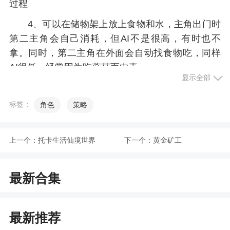
过程
4、可以在储物架上放上食物和水，主角出门时
第二主角会自己消耗，但AI不是很高，有时也不
拿。同时，第二主角在外面会自动找食物吃，同样
AI很低，经常因为吃蘑菇而中毒
显示全部
小编评价
标签：
角色
策略
1、游戏自由度高，因为飞机失事你来到了一座
荒岛上，这里有着众多凶猛的野兽，你需要制作各
上一个：
托卡生活仙境世界
下一个：
黄金矿工
种武器来进行战斗，可以建造房屋来躲避危险，可
以去狩猎获取食物等
最新合集
2、大家可以在游戏中进行孤岛探险，游戏的画
风十分精美，大家可以种田捕鱼，在游戏中收集各
最新推荐
类资源，无论是建造、战斗、食物、淡水，都需要