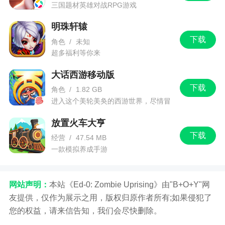
三国题材英雄对战RPG游戏
明珠轩辕
下载
角色
/
未知
超多福利等你来
大话西游移动版
下载
角色
/
1.82 GB
进入这个美轮美奂的西游世界，尽情冒
险吧！
放置火车大亨
下载
经营
/
47.54 MB
一款模拟养成手游
网站声明：
本站《Ed-0: Zombie Uprising》由"B+O+Y"网
友提供，仅作为展示之用，版权归原作者所有;如果侵犯了
您的权益，请来信告知，我们会尽快删除。