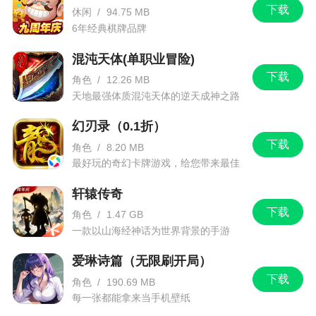
下载
休闲
/
94.75 MB
6年经典棋牌品牌
混沌天体(单职业冒险)
下载
角色
/
12.26 MB
天地最强体质混沌天体的逆天成神之路
幻刃录（0.1折）
下载
角色
/
8.20 MB
最好玩的奇幻卡牌游戏，给您带来最佳
的游戏体验！
轩辕传奇
下载
角色
/
1.47 GB
一款以山海经神话为世界背景的手游
爱琳诗篇（无限刷开局）
下载
角色
/
190.69 MB
每一张都能拿来当手机壁纸