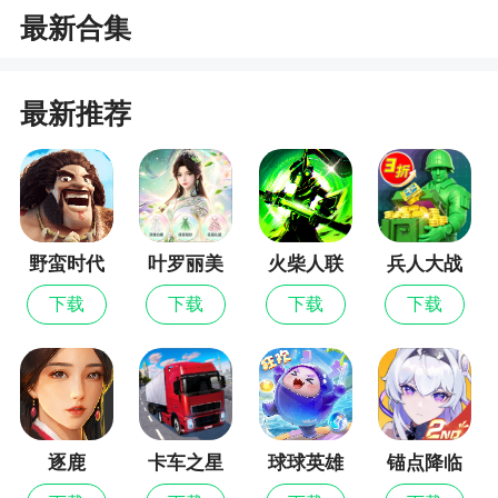
最新合集
1、雷电战机双人版游戏全新内容和玩法再度升
级，雷电战机双人版游戏玩家可以打造出你的专属
最新推荐
战机，遨游在神秘的宇宙星空，进行激情无限的太
空战斗，成为一名王牌飞行员，让你精彩不停
2、雷电出品，必属精品，这是一款雷电系列射
击游戏，相信玩家不会忘记那种在全屏弹幕中寻找
一条生路的紧迫感，那种随时都可能毁灭的感觉至
野蛮时代
叶罗丽美
火柴人联
兵人大战
今还在心中回荡
颜公主
盟3
下载
下载
下载
下载
3、无需联网，挂机即可登录玩起游戏，小心敌
人们的神出鬼没，但是也不用担心，我们的子弹也
是备很多，变化多端的子弹必定会命中敌人，想要
来体验下吗，那就快来前方下载一起来玩吧
4、拿出一个手指就能操控它，向左还是向右射
逐鹿
卡车之星
球球英雄
锚点降临
击，就看你的手指，是怎么在屏幕里滑动