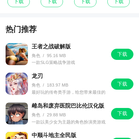
下载
下载
下载
下载
5、爽快的战斗风格，多样的战机选择，炫酷的
画面，丰富的任务系统，你准备好一战了吗？相信
热门推荐
这款游戏一定不会让众多玩家失望
王者之战破解版
下载
角色
/
95.16 MB
一款SLG策略战争游戏
龙刃
下载
角色
/
183.97 MB
最好玩的传奇类手游，给您带来最佳的
游戏体验！
雌岛和废弃医院巴比伦汉化版
下载
角色
/
29.88 MB
一款以美少女为主题的角色扮演类游戏
中顺斗地主全民版