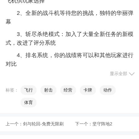
飞机供玩家选择
2、全新的战斗机等待您的挑战，独特的华丽弹
幕
3、斩尽杀绝模式：加入了大量全新任务的新模
式，改进了评分系统
4、排名系统，你的战绩将可以和其他玩家进行
对比
显示全部
5、特点1：独特的技能升级系统，全面升级战
机火力，所有的敌人都将在你的炮火下飞灰湮灭
标签：
飞行
射击
经营
卡牌
动作
6、整个的闯关过程都很新颖，现在就能让你操
体育
战机，自由发射你的子弹
7、为平板电脑和大屏优化的优质画面
上一个：
剑与轮回-免费无限刷
下一个：
坚守阵地2
小编评价
充值