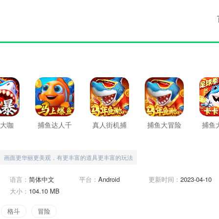
大咖
捕鱼达人千
真人街机捕
捕鱼大冒险
捕鱼
炮版
鱼
画面更华丽更美观，有更丰富的道具更丰富的玩法
语言：
简体中文
平台：
Android
更新时间：
2023-04-10
大小：
104.10 MB
格斗
冒险