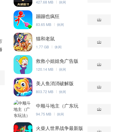
427.68 MB
休闲
蹦蹦也疯狂
83.65 MB
休闲
猫和老鼠
方
1.77 GB
休闲
海
救救小姐姐免广告版
120.14 MB
休闲
美人鱼消消破解版
803.72 MB
休闲
中顺斗地主（广东玩
法）
94.75 MB
休闲
火柴人世界战争最新版