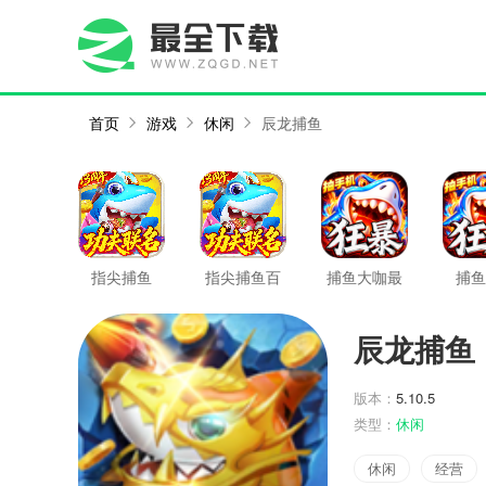
首页
游戏
休闲
辰龙捕鱼
指尖捕鱼
指尖捕鱼百
捕鱼大咖最
捕鱼
度版
新版
辰龙捕鱼
版本：
5.10.5
类型：
休闲
休闲
经营