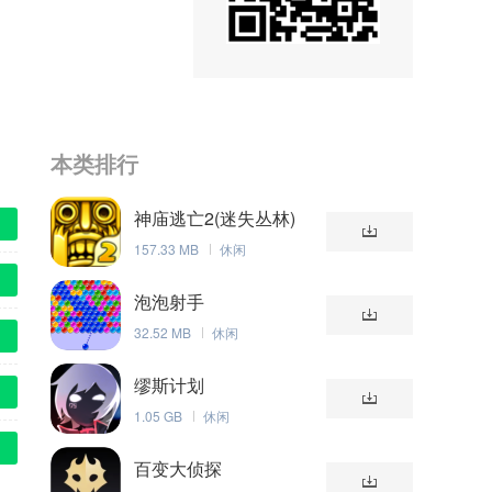
本类排行
神庙逃亡2(迷失丛林)
157.33 MB
休闲
泡泡射手
32.52 MB
休闲
缪斯计划
1.05 GB
休闲
百变大侦探