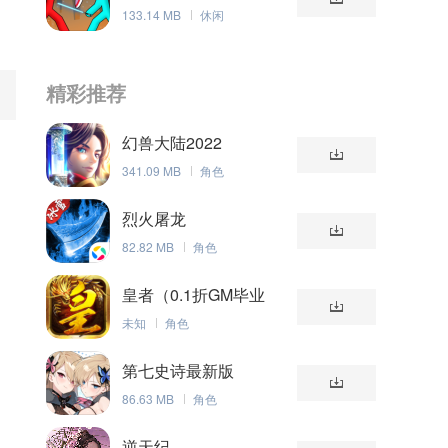
133.14 MB
休闲
精彩推荐
幻兽大陆2022
341.09 MB
角色
烈火屠龙
82.82 MB
角色
皇者（0.1折GM毕业
版）
未知
角色
第七史诗最新版
86.63 MB
角色
逆天纪