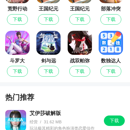
荒野行动
王国纪元
王国纪元
部落冲突
6、最后，游戏也会在各大节日推出主题活动，
最新版
在活动期间进行登录或者完成相关任务也可领取海
下载
下载
下载
下载
量金币，并且获得的活动道具也可用来兑换极品武
器哦！
游戏特色
斗罗大
剑与远
战双帕弥
数独达人
1、精彩的冒险任务等你来一一挑战哦
陆：猎魂
征：启程
什
下载
下载
下载
下载
世界
2、简约的像素风格，精彩刺激的射击战斗冒
险，为你展现这个独特的射击之中的精彩，感受冒
险的乐趣
热门推荐
3、实时多人在线战斗，邀请小伙伴加入到你的
艾伊莎破解版
地牢探险队中
下载
经营
/
31.62 MB
4、打造各种不同的阵容，让每个勇士角色，都
玩法极其精彩的角色扮演类恋爱佳作