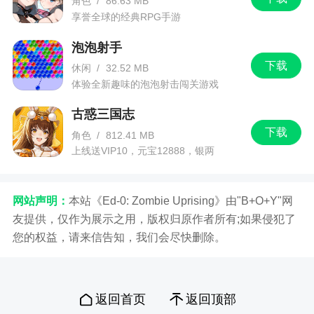
角色
/
86.63 MB
多时间，所以我想能不能出一个不同职业的同类武
享誉全球的经典RPG手游
器（比如同一魔女的不同职业武器）之间的转化，
可以是武器成品转化，或者说碎片转化也可以，这
泡泡射手
样来说想换一个职业尝试一下会挺方便的。希望开
下载
休闲
/
32.52 MB
发商能早日看到我的建议～
体验全新趣味的泡泡射击闯关游戏
3、还有各种强力的技能搭配以及酷炫的时装，
古惑三国志
更多精彩内容等你来体验
下载
角色
/
812.41 MB
上线送VIP10，元宝12888，银两
4、这里有着多元化的养成系统，唯美画面，支
1288888
持好友组队，多人在线打副本，原创剧情，技能非
常的棒哟，个性化时装，外观，体验超级给力哦，
网站声明：
本站《Ed-0: Zombie Uprising》由"B+O+Y"网
清晰的成长路线，多种经典玩法模式，快来本页面
友提供，仅作为展示之用，版权归原作者所有;如果侵犯了
下载吧
您的权益，请来信告知，我们会尽快删除。
5、游戏完整破解，修改为无限粉钻、解锁全部
角色
返回首页
返回顶部