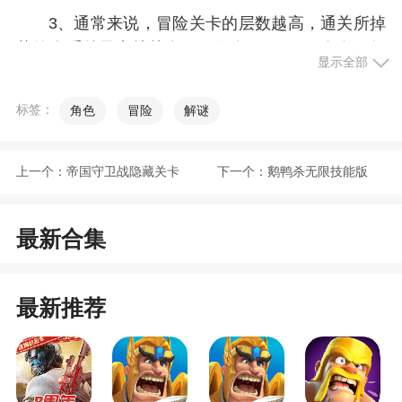
3、通常来说，冒险关卡的层数越高，通关所掉
落的金币总量也就越多，一般在500~1000左右。如
显示全部
果玩家嫌刷关攒金币麻烦的话，也可以直接在阿兔
商店中花费10钻石购买金币福袋，打开即可获得
标签：
角色
冒险
解谜
12000金币。金币福袋属于限购商品，每天最多可购
买999个，并且如果商品列表中没有福袋也需要花费
上一个：
帝国守卫战隐藏关卡
下一个：
鹅鸭杀无限技能版
钻石进行刷新哦！
4、此外，游戏为了保证玩家的活跃度也设置了
版
7日签到和每月登录活动，玩家只需要每天进入游戏
最新合集
即可领取大量金币。但小编不建议前期玩家随意消
耗金币，否则中期很容易出现强化、洗练装备金币
最新推荐
不够的情况。
5、挖矿功能在玩家的勇者等级达到C级解锁，
只需要点击右上方金币即可开始挖矿。玩家每天可
花费钻石挖矿20次，可获得24000~96000金币。