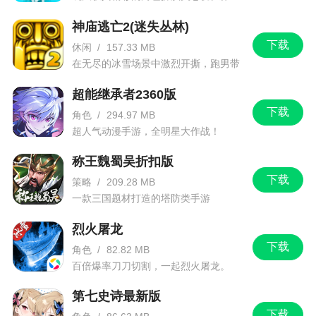
能在你手中发挥作用
神庙逃亡2(迷失丛林)
5、完成一场场冒险任务，在地牢当中寻找宝
下载
休闲
/
157.33 MB
藏，打怪还能爆出装备
在无尽的冰雪场景中激烈开撕，跑男带
你进入竞速逃亡旅程
超能继承者2360版
小编评价
下载
角色
/
294.97 MB
超人气动漫手游，全明星大作战！
1、我的勇者推荐给大家！为大家提供了本新玩
法，不止有全新的宠物系统，还提供了全新的时装
称王魏蜀吴折扣版
和道具，让你可以拥有无限钻石，轻松购买，享受
下载
策略
/
209.28 MB
个性十足的冒险过程，喜欢的快来试试吧
一款三国题材打造的塔防类手游
2、我觉得总的来说很不错，像素风以及整体玩
烈火屠龙
法都挺好的，不氪金稍微肝也能玩下去，就是我想
下载
角色
/
82.82 MB
提出一个建议。我牧师48了想转到法师去，但是我
百倍爆率刀刀切割，一起烈火屠龙。
好不容易给牧师凑了两个超越武器有职业限定，这
第七史诗最新版
就非常尴尬了，如果重新在给法师肝武器又得花很
下载