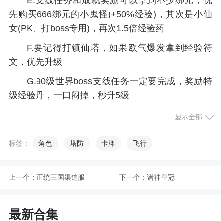
E.支线任务和成就奖励可以拿到不少绑元，优
先购买666绑元的小鬼怪(+50%经验)，其次是小仙
女(PK、打boss专用)，再次1.5倍经验药
F.要记得打镇仙塔，如果欧气爆发拿到经验符
文，优先升级
G.90级世界boss支线任务一定要完成，奖励特
级经验丹，一口闷掉，秒升5级
H.铜币优先强化防具来完成天书寻主一卷任
显示全部
务，获得经验天书(+30%经验)后再进入幽冥古舟副
本。幽冥古舟经验与战力和等级挂钩，所以记得要
标签：
角色
塔防
卡牌
飞行
满鼓舞、吃经验药呀
I.首充礼包赠送的红装武器和时装能提升两万左
上一个：
正统三国渠道服
下一个：
诸神皇冠
右战力，如果没有首充武器和时装，第一次幽冥古
舟副本会少升2~3级。另外首充送的次数券和2倍经
最新合集
验药先留着哦