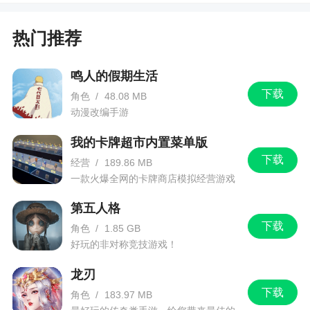
G.打130级剑仙、150级转职boss时，注意躲开
大招范围;没有首充武器的话，建议先升级转职，回
热门推荐
头实力足够了再来打130级剑仙
H.转职提升大量战力，世界boss尽量留到转职
鸣人的假期生活
之后打，建议打190、200的和平区boss，不会被
下载
角色
/
48.08 MB
抢，同时掉落的五阶装备刚好转职后能穿
动漫改编手游
I.中午的答题活动能得到不少经验，但需要在开
我的卡牌超市内置菜单版
服2小时内达到110级，条件比较苛刻，上仙们不用
下载
经营
/
189.86 MB
太过苛求，并且首充礼包也能轻易弥补这个差距
一款火爆全网的卡牌商店模拟经营游戏
3)150~200级要点
第五人格
下载
A.剩下的幽冥古舟副本
角色
/
1.85 GB
好玩的非对称竞技游戏！
B.护送美女(双倍护送)
龙刃
C.磕1.5倍经验药，离线或在线挂机
下载
角色
/
183.97 MB