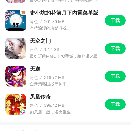
最好玩的传奇类手游，给您带来最佳的
D.千万别错过晚上的多个限时活动
游戏体验！
E.190级天帝宝库副本
史小坑的花前月下内置菜单版
下载
角色
/
201.30 MB
F.使用2倍经验药，在一小时内完成剩下的3次古
有些浪漫的坑爹游戏。
舟副本，零氪这边可能只剩下一次，这里会拉开十
级左右的差距
天空之门
下载
角色
/
1.17 GB
G.首充60元宝最划算购物推荐：买一个铜钱礼
最好玩的MMORPG手游，给您带来最
包，点一次经验祈福;铜钱礼包加上天帝宝库副本的
佳的游戏体验！
天逆
收获，全身满强化毫无难度，而经验祈福前期性价
下载
比超高
角色
/
316.72 MB
全新策略国战等你来。
H.美女护送能飙升5级，还能获得大量铜钱，一
凤凰传奇
定要留意双倍护送时间，选择经验最高的瑶瑶妹子
下载
角色
/
396.42 MB
I.仙盟晚宴记得点满经验加成
如凤凰一般，浴火重生！
J.如果第一天有首充，加上小青介绍的小技巧，
有望能在第一天达到200级。200级会到更高级的野