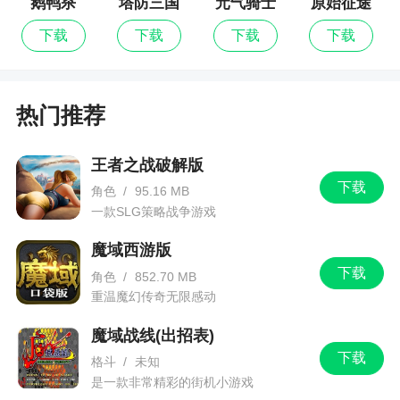
鹅鸭杀
塔防三国
元气骑士
原始征途
志Ⅱ
下载
下载
下载
下载
热门推荐
王者之战破解版
下载
角色
/
95.16 MB
一款SLG策略战争游戏
魔域西游版
下载
角色
/
852.70 MB
重温魔幻传奇无限感动
魔域战线(出招表)
下载
格斗
/
未知
是一款非常精彩的街机小游戏