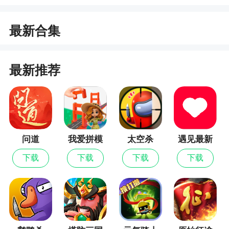
1、游戏中的故事非常丰富，通过许多复杂的成
最新合集
分来建立，给玩家带来惊奇
2、游戏非常具有挑战性，需要您不断地反复尝
最新推荐
试，挑战自己的极限
3、玩家可以通过战斗和任务获得各种装备和道
具，可以提升角色的属性和能力，增强战斗实力
更新日志
问道
我爱拼模
太空杀
遇见最新
型
版
下载
下载
下载
下载
1.修复无法签到的问题