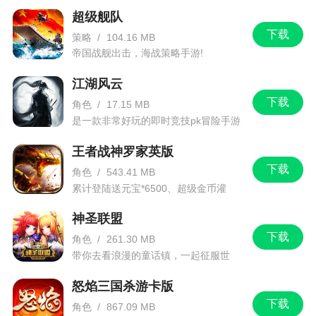
超级舰队
下载
策略
/
104.16 MB
帝国战舰出击，海战策略手游!
江湖风云
下载
角色
/
17.15 MB
是一款非常好玩的即时竞技pk冒险手游
王者战神罗家英版
下载
角色
/
543.41 MB
累计登陆送元宝*6500、超级金币灌
*13、引魂灯*1等
神圣联盟
下载
角色
/
261.30 MB
带你去看浪漫的童话镇，一起征服世
界。
怒焰三国杀游卡版
下载
角色
/
867.09 MB