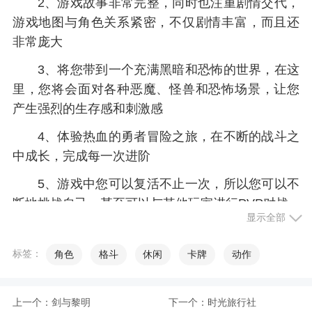
2、游戏故事非常完整，同时也注重剧情交代，
游戏地图与角色关系紧密，不仅剧情丰富，而且还
非常庞大
3、将您带到一个充满黑暗和恐怖的世界，在这
里，您将会面对各种恶魔、怪兽和恐怖场景，让您
产生强烈的生存感和刺激感
4、体验热血的勇者冒险之旅，在不断的战斗之
中成长，完成每一次进阶
5、游戏中您可以复活不止一次，所以您可以不
断地挑战自己，甚至可以与其他玩家进行PVP对战
显示全部
6、除了主线剧情，游戏还提供了丰富多样的玩
法，如多人合作、对战竞技、战斗竞赛等，满足不
标签：
角色
格斗
休闲
卡牌
动作
同类型玩家的需求
上一个：
剑与黎明
下一个：
时光旅行社
小编评价