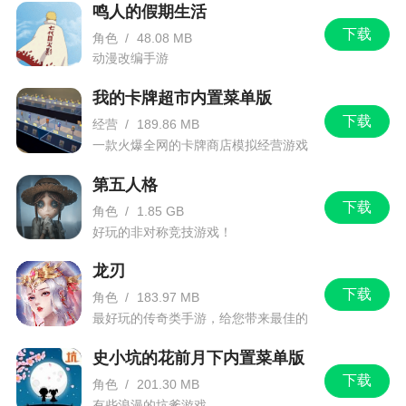
鸣人的假期生活
6、定时炸
下载
角色
/
48.08 MB
攻击力：一击致命
动漫改编手游
是否会惹老师生气：否
我的卡牌超市内置菜单版
下载
是否需要目标才能使用：否
经营
/
189.86 MB
一款火爆全网的卡牌商店模拟经营游戏
有两个型号，小型放着跑远点就好。大型建议
第五人格
用地图跳转到远处。
下载
角色
/
1.85 GB
觉得放地上搞不准的人可以直接把炸送给ta
好玩的非对称竞技游戏！
懒得介绍了，校门左右都有枪，不同的枪杀伤
龙刃
力不一样，而且子弹数不一样。小手枪可以送给同
下载
角色
/
183.97 MB
学打僵尸
最好玩的传奇类手游，给您带来最佳的
游戏体验！
子弹没了不要马上购，按a看看有没有备用弹夹
史小坑的花前月下内置菜单版
下载
火焰喷射器，远程喷火，一路烧过去。
角色
/
201.30 MB
有些浪漫的坑爹游戏。