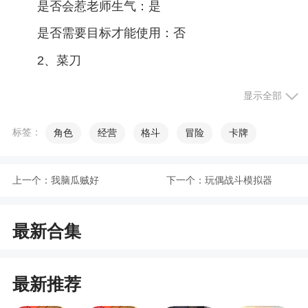
是否会惹老师生气：是
是否需要目标才能使用：否
2、菜刀
攻击力：一击致命
显示全部
是否会惹老师生气：是
标签：
角色
经营
格斗
冒险
卡牌
是否需要目标才能使用：是
动画是割喉动画
上一个：
我脑瓜贼好
下一个：
玩偶战斗模拟器
3、投掷刀
攻击力：未知(请各位测试)
最新合集
是否会惹老师生气：是
是否需要目标才能使用：否
最新推荐
注意这个刀可以回收利用