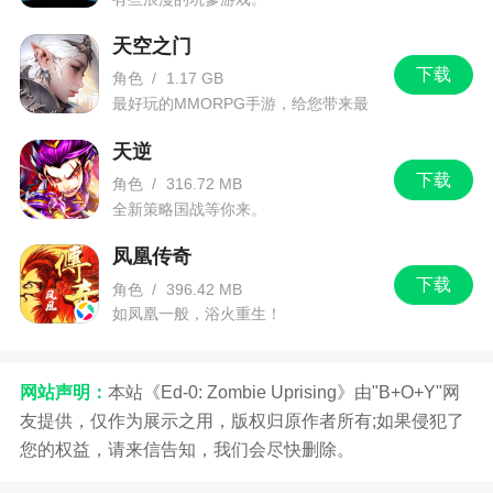
但是主角站到那个火里也会死
天空之门
7、武士刀
下载
角色
/
1.17 GB
攻击力：一击致命
最好玩的MMORPG手游，给您带来最
佳的游戏体验！
是否会惹老师生气：是
天逆
下载
角色
/
316.72 MB
是否需要目标才能使用：否
全新策略国战等你来。
感觉就是换了一个版本的木剑，不过比起木剑
凤凰传奇
我更喜欢这种武士刀砍人的感觉
下载
角色
/
396.42 MB
动画和木剑一样
如凤凰一般，浴火重生！
8、火箭弹
网站声明：
本站《Ed-0: Zombie Uprising》由"B+O+Y"网
这个建议大家别玩，危险性太大，好几次被自
友提供，仅作为展示之用，版权归原作者所有;如果侵犯了
己炸飞……一定要打远程!
您的权益，请来信告知，我们会尽快删除。
9、滑板