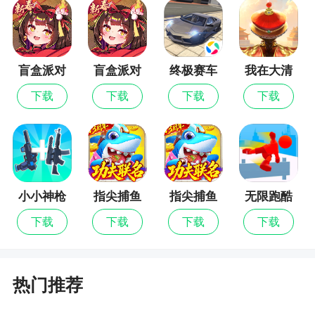
4、斧子
攻击力：一击致命
盲盒派对
盲盒派对
终极赛车
我在大清
是否会惹老师生气：是
最新版
当皇帝
下载
下载
下载
下载
是否需要目标才能使用：否
5、棒球棍
攻击力：一击致命(基本上，除了不良)
是否会惹老师生气：否(除非你打到人)
小小神枪
指尖捕鱼
指尖捕鱼
无限跑酷
手
百度版
下载
下载
下载
下载
是否需要目标才能使用：否
这个东西有俩版本，可以捡或者抢不良的。带
棒球棍的不良攻击很高，建议抢了棍子杀或者暗杀
热门推荐
这是铅球，不算武器，丢了也不死人