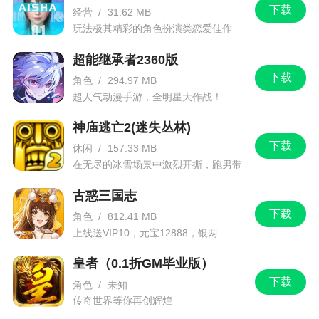
下载
经营
/
31.62 MB
一图一背景，一关一情境，欣赏剧情之余辅以迷宫
玩法极其精彩的角色扮演类恋爱佳作
探索和追击神秘盗贼，不仅让你赚得盆满钵满满载
而归，还有机会获取心仪已久的神秘卡牌
超能继承者2360版
下载
角色
/
294.97 MB
2、为迎接各位新同学入学，小萌老师特地准备
超人气动漫手游，全明星大作战！
了各种见面礼
神庙逃亡2(迷失丛林)
3、与某3等偏向于单机玩法的二次元手游不
下载
休闲
/
157.33 MB
同，在手游中最有趣的莫过于在学园都市大地图中
在无尽的冰雪场景中激烈开撕，跑男带
与其他玩家一起进行多人实时冒险任务。玩家间的
你进入竞速逃亡旅程
社交系统也做得非常用心。除了聊天以外，玩家间
古惑三国志
下载
可以互相关注、发表话题，有点类似微博的玩法
角色
/
812.41 MB
上线送VIP10，元宝12888，银两
4、根据经典动漫小说改编而来，大家熟悉的角
1288888
色都会出现
皇者（0.1折GM毕业版）
下载
角色
/
未知
5、特色三：自由养成!还可以为炮姐换装
传奇世界等你再创辉煌