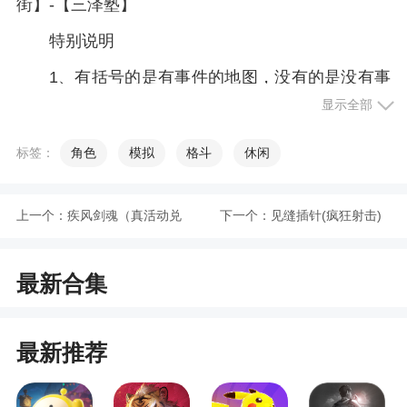
街】-【三泽塾】
特别说明
1、有括号的是有事件的地图，没有的是没有事
件的，但需路过的图
显示全部
2、其中三泽塾有三层，一层一个事件，优先
标签：
角色
模拟
格斗
休闲
打。
3、事件刷新时间大概10分钟，输出不高不一定
上一个：
疾风剑魂（真活动兑
下一个：
见缝插针(疯狂射击)
打得完一轮，找人一起打最佳，打不完了估摸着直
接回三泽塾。
换90级）
最新合集
4、不推荐打小巷的妹妹事件，铁桥的风纪委员
事件，步行街的最后之作事件，前两个耗事件，后
一个有bug完不成。
最新推荐
5、40级之后的事件难做，经验不比30级经验高
多少。