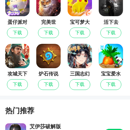
游戏福利
蛋仔派对
完美世
宝可梦大
活下去
界：诸神
集结
*成为LV6是每个适格者的追求，每达到一定等
下载
下载
下载
下载
之战
级便可领取升级大礼包，我要变更强！
*开服限定黑科技方块参上，完成活动掉落黑科
技方块，获得大量珍稀道具。
*零花钱计划登场，种下一小坨，收货一卡车！
攻城天下
炉石传说
三国志幻
宝宝爱水
想大陆
果蔬菜
*还有更多绝赞福利，放着我来！
下载
下载
下载
下载
游戏特色
热门推荐
1、魔法禁书拥有庞大的西方魔幻故事背景和世
界观。一旦你推开这扇魔法之门，预言之神萨弗拉
艾伊莎破解版
斯的使者美狄丝将陪伴你历练8张地图，68个关卡。