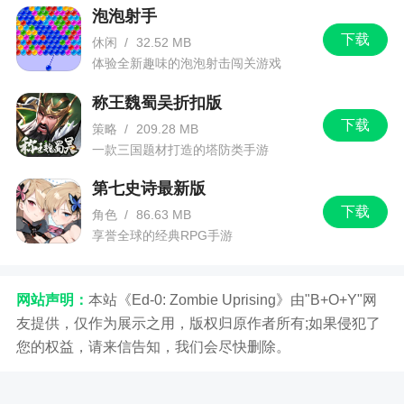
6、战斗是游戏的灵魂，魔法禁书的精髓在于拥
泡泡射手
有一套强大的智能卡组体系：4大种族相生相克，4
下载
休闲
/
32.52 MB
类铭文相辅相成，5大等级星光熠熠，更可强化升级
体验全新趣味的泡泡射击闯关游戏
冲击，打造强力卡牌终章;简单易上手的友好界面，
称王魏蜀吴折扣版
极富挑战性的进阶战斗，无论是新手小白还是游戏
下载
老饕，都能在其中找到自己的魔幻乐园
策略
/
209.28 MB
一款三国题材打造的塔防类手游
小编评价
第七史诗最新版
下载
角色
/
86.63 MB
1、游戏拥有十分浓厚的日系画面风格，更有庞
享誉全球的经典RPG手游
大的史诗剧情和多种玩法模式等玩家来尝试和挑
战，精致画面，自由历险，寻找自己的小伙伴，组
网站声明：
本站《Ed-0: Zombie Uprising》由"B+O+Y"网
建最强战斗，创造属于自己的荣誉，感受完美复刻
友提供，仅作为展示之用，版权归原作者所有;如果侵犯了
的学园都市全新玩法
您的权益，请来信告知，我们会尽快删除。
2、玩家在游戏中将会享受到全新的游戏内容，
不要犹豫了，一起玩起来吧