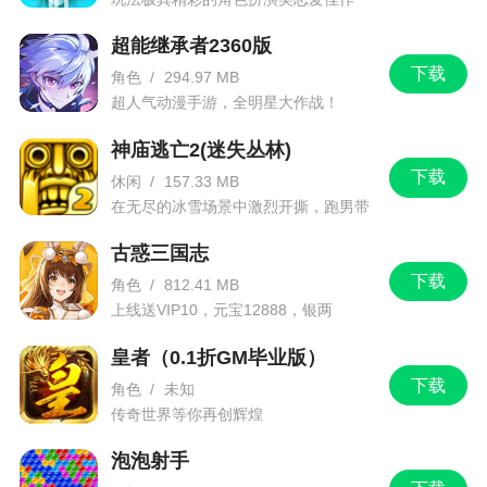
超能继承者2360版
下载
角色
/
294.97 MB
超人气动漫手游，全明星大作战！
神庙逃亡2(迷失丛林)
下载
休闲
/
157.33 MB
在无尽的冰雪场景中激烈开撕，跑男带
你进入竞速逃亡旅程
古惑三国志
下载
角色
/
812.41 MB
上线送VIP10，元宝12888，银两
1288888
皇者（0.1折GM毕业版）
下载
角色
/
未知
传奇世界等你再创辉煌
泡泡射手