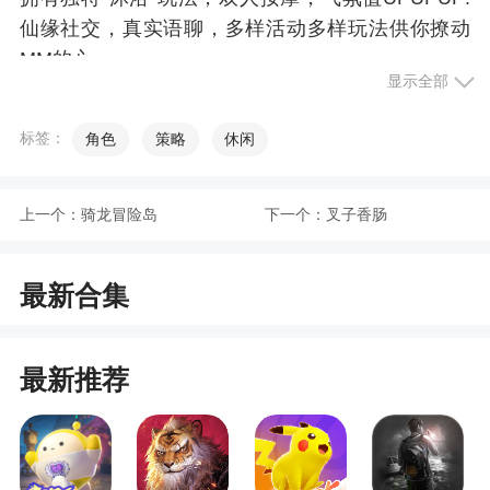
仙缘社交，真实语聊，多样活动多样玩法供你撩动
MM的心
显示全部
6、创新九宫格策略轻回合手游，游戏将Q萌可
爱发挥到爆点，以传统西游题材的为风格背景
标签：
角色
策略
休闲
小编评价
上一个：
骑龙冒险岛
下一个：
叉子香肠
1、在这里面的所有角色成长变强都需要经受磨
难试炼，每一幕都给玩家眼球强烈视觉冲击
最新合集
2、在游戏里面玩家可以和好友结缘，一起组队
挑战副本boss，增加缘分值，任意布阵战将，升级
最新推荐
他们的装备和武器，奖励十分的丰富
3、超多丰富玩法带你感受更加奇妙的江湖冒
险，能够与朋友组队探险寻宝，感受惊险刺激的冒