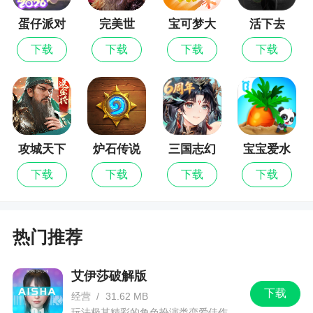
险之旅。还有全新升级的社交系统，与更多伙伴认
识，送花表白婚礼更有仪式感，还有时装特效让你
蛋仔派对
完美世
宝可梦大
活下去
界：诸神
集结
感受精彩绝伦的视觉互动
下载
下载
下载
下载
之战
更新日志
1、优化游戏画面和质感表现，提升整体表现；
2、优化用户操作和界面布局，提升操作感受；3、
攻城天下
炉石传说
三国志幻
宝宝爱水
优化任务剧情及副本活动，提升玩法体验。
想大陆
果蔬菜
下载
下载
下载
下载
热门推荐
艾伊莎破解版
下载
经营
/
31.62 MB
玩法极其精彩的角色扮演类恋爱佳作