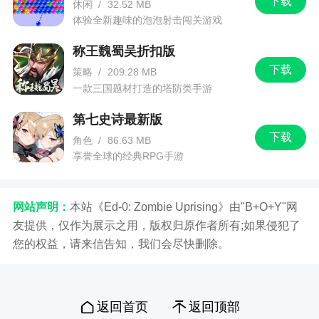
下载
休闲
/
32.52 MB
体验全新趣味的泡泡射击闯关游戏
称王魏蜀吴折扣版
下载
策略
/
209.28 MB
一款三国题材打造的塔防类手游
第七史诗最新版
下载
角色
/
86.63 MB
享誉全球的经典RPG手游
网站声明：
本站《Ed-0: Zombie Uprising》由"B+O+Y"网
友提供，仅作为展示之用，版权归原作者所有;如果侵犯了
您的权益，请来信告知，我们会尽快删除。
返回首页
返回顶部