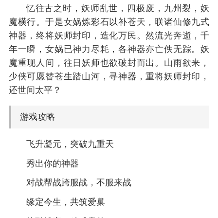
忆往古之时，妖师乱世，四极废，九州裂，妖
魔横行。于是女娲炼彩石以补苍天，联诸仙修九式
神器，终将妖师封印，造化万民。然流光奔逝，千
年一瞬，女娲已神力尽耗，各神器亦亡佚无踪。妖
魔重现人间，往日妖师也欲破封而出。山雨欲来，
少侠可愿替苍生踏山河，寻神器，重将妖师封印，
还世间太平？
游戏攻略
飞升凝元，突破九重天
秀出你的神器
对战帮战跨服战，不服来战
缘定今生，共筑爱巢