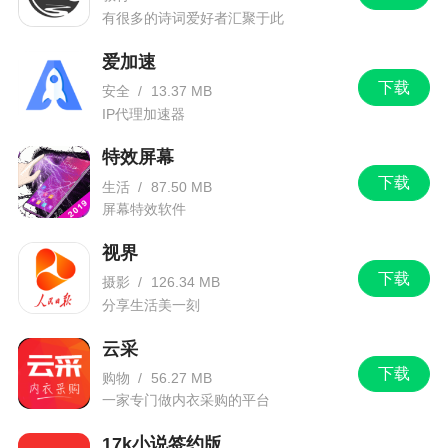
有很多的诗词爱好者汇聚于此
爱加速
下载
安全
/
13.37 MB
IP代理加速器
特效屏幕
下载
生活
/
87.50 MB
屏幕特效软件
视界
下载
摄影
/
126.34 MB
分享生活美一刻
云采
下载
购物
/
56.27 MB
一家专门做内衣采购的平台
17k小说签约版