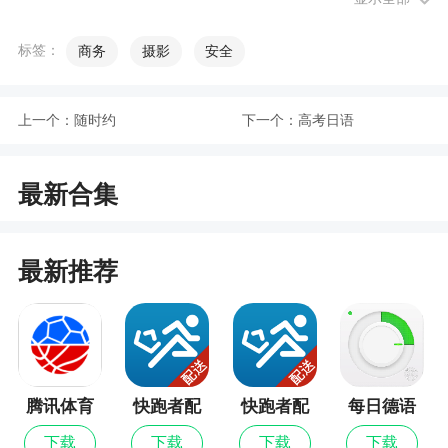
小编评价
标签：
商务
摄影
安全
1、你可以通过微信、微博等app进行扫码后就
可以快速将你需要的内容打印出来了，非常的快捷
上一个：
随时约
下一个：
高考日语
和方便
2、通过蓝牙连接即可实现文件打印、微信扫码
最新合集
打印等功能，只需扫描APP上生成的二维码，即可
随时扫码打印。操作简单，功能强大，还不快来下
载
最新推荐
更新日志
1、支持寄件码独立展示
腾讯体育
快跑者配
快跑者配
每日德语
送端最新
送端
听力
下载
下载
下载
下载