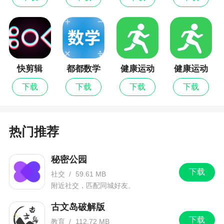
版
快剪辑
都都数学
健康运动
健康运动
最新版
计步器
计步器最
下载
下载
下载
下载
新版
热门推荐
秘密公园
下载
社交
/
59.61 MB
附近社交，匹配同城好友。
古文岛破解版
下载
教育
/
112.72 MB