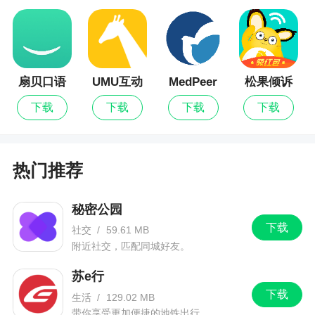
4、这里有超多广场舞视频任你欣赏，还能与名
师一起学习进步。当然，你也有机会秀出最美的自
己，你期待吗
5、软件为用户提供了海量视频，500万精选广
扇贝口语
UMU互动
MedPeer
松果倾诉
场舞视频想看就看，舞蹈名师云集APP，数千名国
下载
下载
下载
下载
内舞蹈名师亲身直播教学，精美的背景图，软件为
用户提供了几十种精美背景，可以随意切换，简单
的操作界面，用户可以一键播放视频，一键录制舞
热门推荐
蹈视频，软件支持用户自由慢放视频，可以一个动
作一个动作的播放，喜欢的舞蹈一学就会，精彩小
秘密公园
视频的拍摄，可以让用户一键拍摄有趣的小视频，
下载
社交
/
59.61 MB
记录你生活的美好瞬间
附近社交，匹配同城好友。
更新日志
苏e行
下载
生活
/
129.02 MB
最新热歌教程《江湖夜雨十年灯》《痴情渡》...
带你享受更加便捷的地铁出行