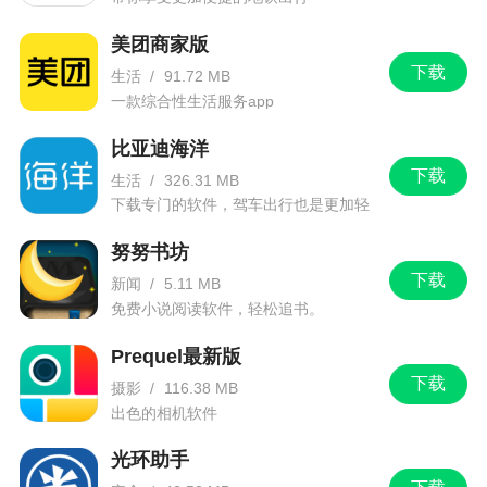
更新上线！
美团商家版
每首热歌均有广场舞、广爵舞、弹跳舞、国风
下载
生活
/
91.72 MB
舞等不同风格原创编舞，可按喜欢的风格、难度挑
一款综合性生活服务app
选学习。
比亚迪海洋
更有经典舞蹈《娥嫚》《天宫舞曲》等，及各
下载
生活
/
326.31 MB
种年会舞蹈、变队形广场舞教程。
下载专门的软件，驾车出行也是更加轻
松。
努努书坊
下载
新闻
/
5.11 MB
免费小说阅读软件，轻松追书。
Prequel最新版
下载
摄影
/
116.38 MB
出色的相机软件
光环助手