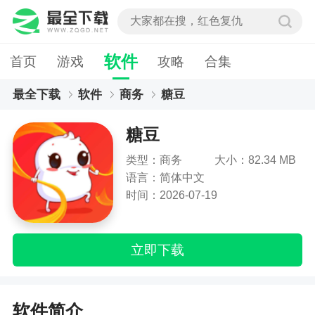
软件
首页
游戏
攻略
合集
最全下载
软件
商务
糖豆
糖豆
类型：商务
大小：82.34 MB
语言：简体中文
时间：2026-07-19
立即下载
软件简介