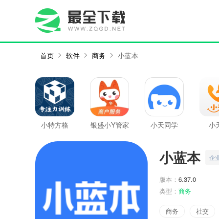
首页
软件
商务
小蓝本
小特方格
银盛小Y管家
小天同学
小
小蓝本
企
版本：
6.37.0
类型：
商务
商务
社交