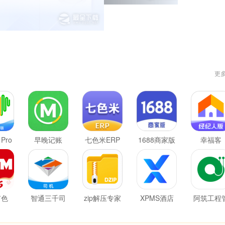
更
 Pro
早晚记账
七色米ERP
1688商家版
幸福客
有色
智通三千司
zip解压专家
XPMS酒店
阿筑工程
机
管理系统
理