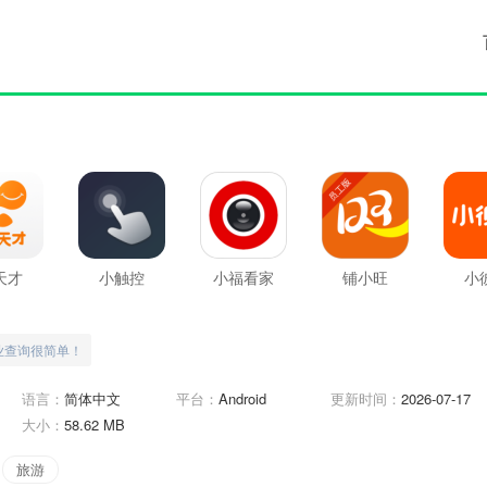
天才
小触控
小福看家
铺小旺
小
业查询很简单！
语言：
简体中文
平台：
Android
更新时间：
2026-07-17
大小：
58.62 MB
旅游