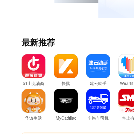
最新推荐
51山克油商
快批
建云助手
Wearfit
家端
华涛生活
MyCadillac
车拖车司机
掌上