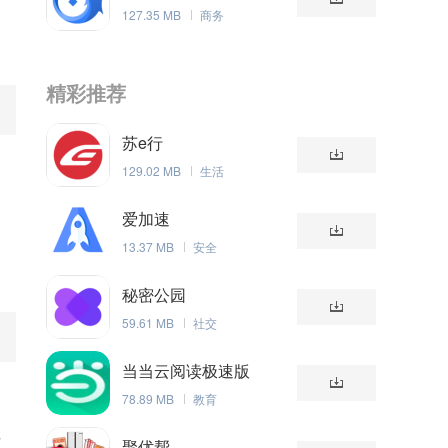
127.35 MB
商务
精彩推荐
苏e行
129.02 MB
生活
爱加速
13.37 MB
安全
秘密公园
59.61 MB
社交
当当云阅读极速版
78.89 MB
教育
东
聚优帮