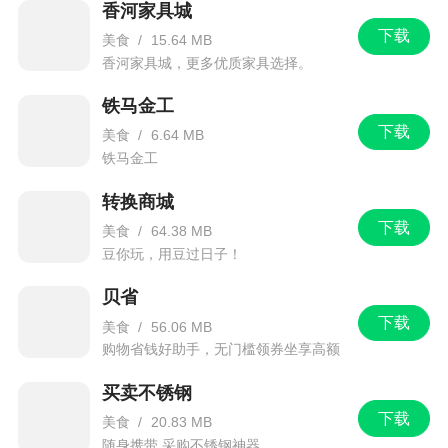
香河家具城
下载
美食
/
15.64 MB
香河家具城，更多优质家具选择。
铁马金工
下载
美食
/
6.64 MB
铁马金工
转换商城
下载
美食
/
64.38 MB
豆你玩，用豆过日子！
贝省
下载
美食
/
56.06 MB
购物省钱好助手，无门槛领券坐享高额
返利，优惠折扣力度远超双11
买卖不锈钢
下载
美食
/
20.83 MB
随身携带,采购不锈钢神器