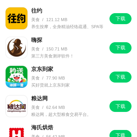
往约
下载
美食
/
121.12 MB
养生按摩，全身精油经络疏通、SPA等
套餐。
嗨探
下载
美食
/
150.71 MB
第三方美食测评软件！
京东到家
下载
美食
/
77.90 MB
买好货就上京东到家
粮达网
下载
美食
/
62.64 MB
粮达网，超大型粮食交易平台。
海氏烘焙
下载
美食
/
56.42 MB