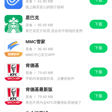
下载
美食
/
61.80 MB
线上购买安心的医疗器材
星巴克
下载
美食
/
85.89 MB
星巴克官方应用,适合在中国地区使用
MMC管家
下载
美食
/
96.40 MB
MMC中心官方APP
肯德基
下载
美食
/
79.60 MB
手机叫肯德基外卖、点餐的软件
肯德基最新版
下载
美食
/
79.60 MB
再也不用为去KFC买餐排队而烦恼了