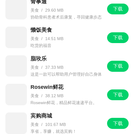
骨事通
下载
美食
/
29.60 MB
协助骨科患者术后康复，寻回健康步态
懒饭美食
下载
美食
/
14.51 MB
吃货的福音
脂玫乐
下载
美食
/
37.33 MB
这是一款可以帮助用户管理好自己身体
的减肥软件
Rosewin鲜花
下载
美食
/
38.12 MB
Rosewin鲜花，精品鲜花速递平台。
宾购商城
下载
美食
/
101.67 MB
享省，享赚，就选宾购！