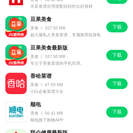
丰富食谱合理搭配轻松吃出好身材
豆果美食
下载
美食
/
107.50 MB
超火爆私人美食菜谱，专属推荐贴身私
人美食管家。
豆果美食最新版
下载
美食
/
107.50 MB
专注于美食菜谱的手机应用。
香哈菜谱
下载
美食
/
47.59 MB
小白必备菜谱大全
顺电
下载
美食
/
56.41 MB
顺电旗下购物APP
联众健康最新版