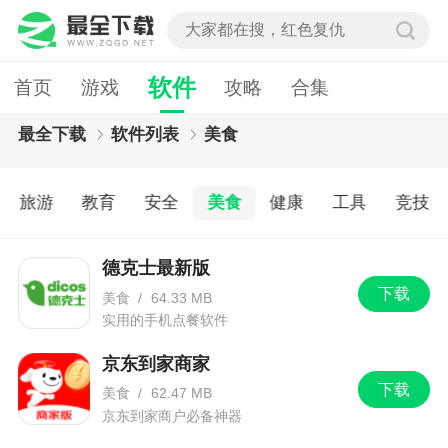
软件
首页
游戏
攻略
合集
最全下载
软件列表
美食
旅游
教育
安全
美食
健康
工具
竞技
德克士最新版
下载
美食
/
64.33 MB
实用的手机点餐软件
京东到家商家
下载
美食
/
62.47 MB
京东到家商户必备神器