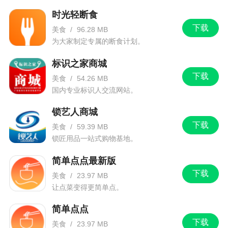
时光轻断食
下载
美食
/
96.28 MB
为大家制定专属的断食计划。
标识之家商城
下载
美食
/
54.26 MB
国内专业标识人交流网站。
锁艺人商城
下载
美食
/
59.39 MB
锁匠用品一站式购物基地。
简单点点最新版
下载
美食
/
23.97 MB
让点菜变得更简单点。
简单点点
下载
美食
/
23.97 MB