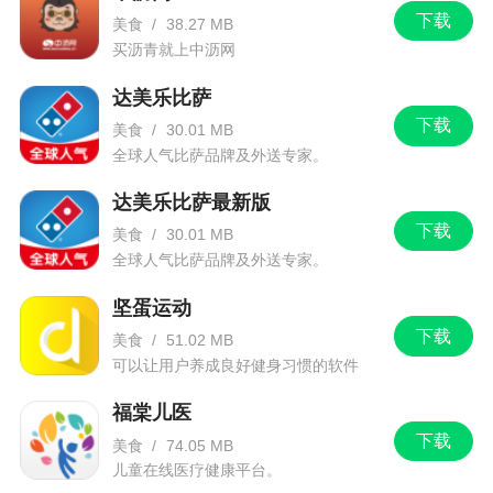
下载
美食
/
38.27 MB
买沥青就上中沥网
达美乐比萨
下载
美食
/
30.01 MB
全球人气比萨品牌及外送专家。
达美乐比萨最新版
下载
美食
/
30.01 MB
全球人气比萨品牌及外送专家。
坚蛋运动
下载
美食
/
51.02 MB
可以让用户养成良好健身习惯的软件
福棠儿医
下载
美食
/
74.05 MB
儿童在线医疗健康平台。