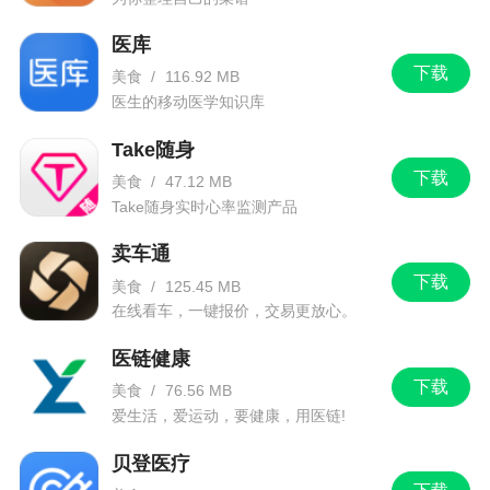
医库
下载
美食
/
116.92 MB
医生的移动医学知识库
Take随身
下载
美食
/
47.12 MB
Take随身实时心率监测产品
卖车通
下载
美食
/
125.45 MB
在线看车，一键报价，交易更放心。
医链健康
下载
美食
/
76.56 MB
爱生活，爱运动，要健康，用医链!
贝登医疗