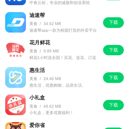
中食云创，专业的减脂和创业系统
迪速帮
下载
美食
/
34.62 MB
迪速帮app一款为校园打造的外卖平台
花月鲜花
下载
美食
/
9.89 MB
鲜花1小时送全国！买花、送花、订花
就来花月鲜花！
惠生活
下载
美食
/
24.46 MB
惠生活，优惠购物，品质生活。
小礼盒
下载
美食
/
49.62 MB
小礼盒，更多优惠福利！
爱你省