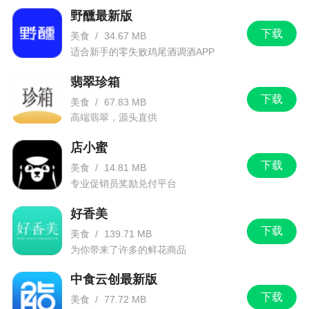
野醺最新版
下载
美食
/
34.67 MB
适合新手的零失败鸡尾酒调酒APP
翡翠珍箱
下载
美食
/
67.83 MB
高端翡翠，源头直供
店小蜜
下载
美食
/
14.81 MB
专业促销员奖励兑付平台
好香美
下载
美食
/
139.71 MB
为你带来了许多的鲜花商品
中食云创最新版
下载
美食
/
77.72 MB