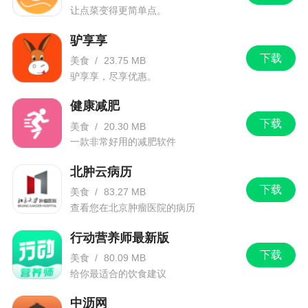
让点菜变得更简单点。
驴享享
下载
美食
/
23.75 MB
驴享享，尽享优惠。
健康减肥
下载
美食
/
20.30 MB
一款非常好用的减肥软件
北肿云病历
下载
美食
/
83.27 MB
查看您在北京肿瘤医院的病历
行动营养师最新版
下载
美食
/
80.09 MB
给你最适合的饮食建议
中沥网