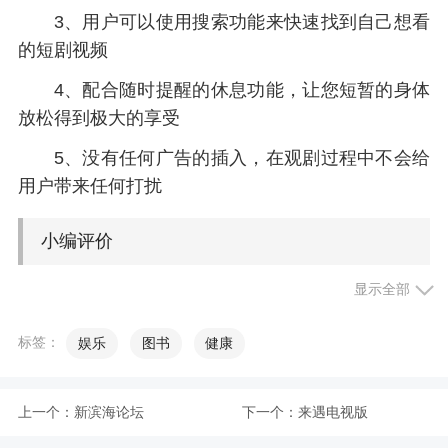
3、用户可以使用搜索功能来快速找到自己想看
的短剧视频
4、配合随时提醒的休息功能，让您短暂的身体
放松得到极大的享受
5、没有任何广告的插入，在观剧过程中不会给
用户带来任何打扰
小编评价
显示全部
1、用户可以直接在线观看短剧内容，也可以选
择下载到本地后观看
标签：
娱乐
图书
健康
2、优化了社区功能，用户可以在短剧评论区发
表自己的想法和见解
上一个：
新滨海论坛
下一个：
来遇电视版
3、支持离线下载，随时随地畅享短剧，无须担