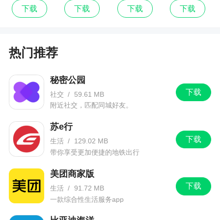
下载
下载
下载
下载
热门推荐
秘密公园
下载
社交
/
59.61 MB
附近社交，匹配同城好友。
苏e行
下载
生活
/
129.02 MB
带你享受更加便捷的地铁出行
美团商家版
下载
生活
/
91.72 MB
一款综合性生活服务app