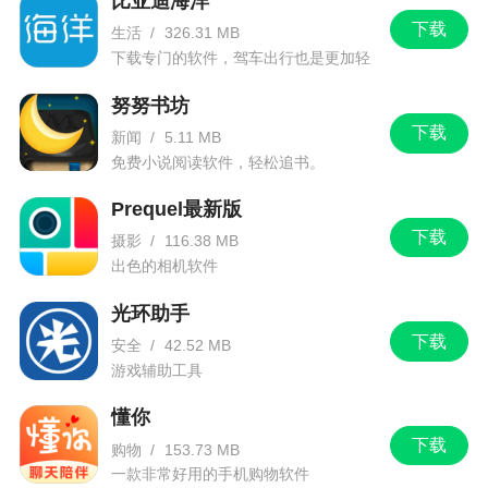
比亚迪海洋
下载
生活
/
326.31 MB
下载专门的软件，驾车出行也是更加轻
松。
努努书坊
下载
新闻
/
5.11 MB
免费小说阅读软件，轻松追书。
Prequel最新版
下载
摄影
/
116.38 MB
出色的相机软件
光环助手
下载
安全
/
42.52 MB
游戏辅助工具
懂你
下载
购物
/
153.73 MB
一款非常好用的手机购物软件