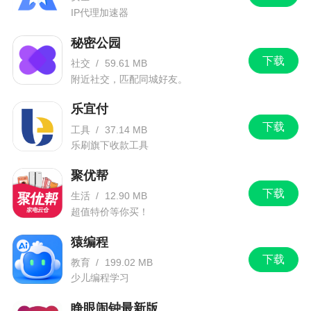
IP代理加速器
秘密公园
下载
社交
/
59.61 MB
附近社交，匹配同城好友。
乐宜付
下载
工具
/
37.14 MB
乐刷旗下收款工具
聚优帮
下载
生活
/
12.90 MB
超值特价等你买！
猿编程
下载
教育
/
199.02 MB
少儿编程学习
睁眼闹钟最新版