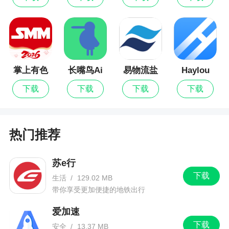
版
还要先进去软件主页再到小组件，而不是直接点小
组件直接到小组件，还有那个新出的在屏幕上的小
动物，退出软件回到手机主屏幕就没有了，应用后
只在软件里有，还有那广告真的多，选主题的时候
一不小心就点进广告，真的很烦，体验感极差的软
掌上有色
长嘴鸟Ai
易物流盐
Haylou
背诵
田
Fun
件，下了看看就删了，真的不推荐，会员还那么贵
下载
下载
下载
下载
更新日志
热门推荐
增加组件：御守吧唧、瓶盖吧唧、亚克力拍立
得_4x4、大号播放器音频、搞怪吧唧小号、搞怪吧
苏e行
唧大号
下载
生活
/
129.02 MB
带你享受更加便捷的地铁出行
爱加速
下载
安全
/
13.37 MB