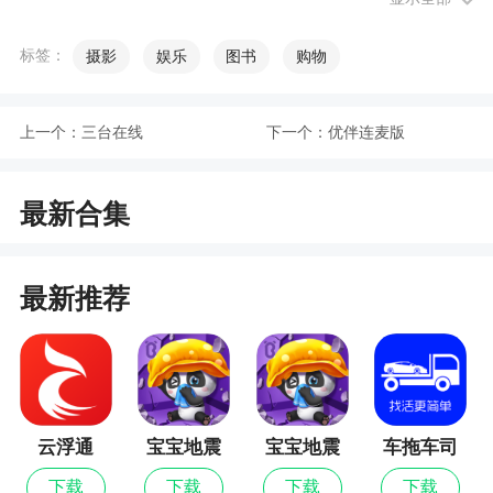
5、对于喜欢网购的小伙伴来说，是再合适不过
的，这款软件能够帮助你快速抢到大额优惠券
标签：
摄影
娱乐
图书
购物
6、炫酷超级组件：软件中的小组件都非常炫
酷，能够让用户的桌面更加美观，提升用户的使用
上一个：
三台在线
下一个：
优伴连麦版
体验
小编评价
最新合集
1、一点开就是订阅界面，我订阅了25rmb/年。
接着进入app之后提示我网络不好，加载不出来内
最新推荐
容，但我其他软件都用得很顺畅，不知道为什么这
个就是打不开。好难过。还看到别的评论说小纸条
不能实时更新，但是看到软件更新内容说优化了这
一项，本来还有点信任并期待，但现在用都用不
了，好痛苦
云浮通
宝宝地震
宝宝地震
车拖车司
安全3最新
安全3
机
下载
下载
下载
下载
2、我非常讨厌那个添加到桌面小组件之后进去