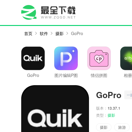
首页
软件
摄影
GoPro
GoPro
图片编辑P图
情侣拼图
相册
制作
GoPro
一
版本：
13.37.1
类型：
摄影
摄影
旅游