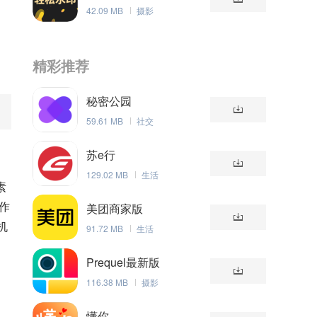
42.09 MB
摄影
精彩推荐
秘密公园
59.61 MB
社交
苏e行
129.02 MB
生活
素
操作
美团商家版
机
91.72 MB
生活
Prequel最新版
116.38 MB
摄影
懂你