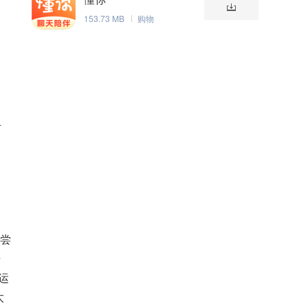
153.73 MB
购物
可
行尝
据
运
太