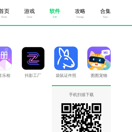
首页
游戏
软件
攻略
合集
Home
Game
Soft
Stratagy
Topic
音乐相
抖影工厂
袋鼠证件照
图图宠物
册
手机扫描下载