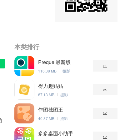
本类排行
Prequel最新版
116.38 MB
摄影
得力趣贴贴
87.13 MB
摄影
作图截图王
40.87 MB
摄影
拍
多多桌面小助手