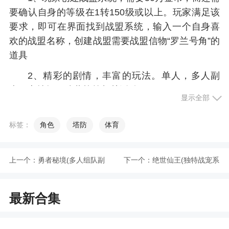
要确认自身的等级在1转150级或以上。玩家满足该
要求，即可在界面找到战盟系统，输入一个自身喜
欢的战盟名称，创建战盟需要战盟信物“罗兰号角”的
道具
2、精彩的剧情，丰富的玩法。单人，多人副
本，竞技场，阵营战等相关活动
显示全部
3、阵营积分高的阵营，就会获得最终胜利，活
动结束后，根据玩家个人积分排名，发放经验、绑
标签：
角色
塔防
体育
定金币、道具奖励，并且胜利阵营的玩家，会额外
获得20%的经验、绑定金币奖励
上一个：
勇者秘境(多人组队副
下一个：
绝世仙王(独特战宠系
4、经验副本中聚集了大量怪物，怪物会分批出
本)
统)
现，一共5波，玩家击杀这些怪物后，会获得大量的
最新合集
经验，同时也能体验到群刷怪物的快感
5、个职业选择，分别为战士，法师，弓箭手