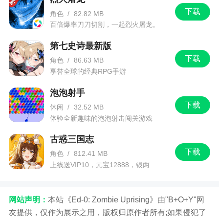
下载
角色
/
82.82 MB
百倍爆率刀刀切割，一起烈火屠龙。
第七史诗最新版
下载
角色
/
86.63 MB
享誉全球的经典RPG手游
泡泡射手
下载
休闲
/
32.52 MB
体验全新趣味的泡泡射击闯关游戏
古惑三国志
下载
角色
/
812.41 MB
上线送VIP10，元宝12888，银两
1288888
网站声明：
本站《Ed-0: Zombie Uprising》由"B+O+Y"网
友提供，仅作为展示之用，版权归原作者所有;如果侵犯了