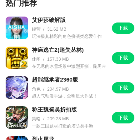
热门推荐
服，进去就为买两个6块钱的直购，技术很不负责任
的链接到648元的钻石，根本就没想到有这种套路，
艾伊莎破解版
都没有细看一眼，然后问客服，就算没有补偿，不
下载
能更改，至少说一声，什么后话都没有，石沉大
经营
/
31.62 MB
玩法极其精彩的角色扮演类恋爱佳作
海。遭殃的不止我一个。还有所有的直购，你才买
完一个，突然发现下周新活动巨便宜，一个68块能
神庙逃亡2(迷失丛林)
抵之前几百块的东西。游戏材料保值度为0。花钱性
下载
休闲
/
157.33 MB
价比太低。最后想说：不玩是最明智的选择
在无尽的冰雪场景中激烈开撕，跑男带
你进入竞速逃亡旅程
超能继承者2360版
更新日志
下载
角色
/
294.97 MB
超人气动漫手游，全明星大作战！
版本内容：
称王魏蜀吴折扣版
1.优化游戏体验，修复部分功能异常问题
下载
策略
/
209.28 MB
一款三国题材打造的塔防类手游
烈火屠龙