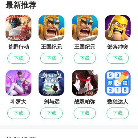
最新推荐
小编评价
1、它使用Unity3D引擎，结合精细的粒子特
效、全息三维空间和实景捕捉技术，为玩家创造一
荒野行动
王国纪元
王国纪元
部落冲突
个宏伟而耀眼的幻想世界，这些华丽的技能和游戏
最新版
中的特殊效果，免费的操作体验，让玩家回到十年
下载
下载
下载
下载
前的奇迹时代
2、游戏各方面都做的不错，原奇迹后这个应该
算是最好的了，只是一直出各种需要砸钱的项目…
要是当休闲玩家还能凑合吧。希望把那些乱七八糟
斗罗大
剑与远
战双帕弥
数独达人
的东西取消了
陆：猎魂
征：启程
什
下载
下载
下载
下载
3、游戏巨花钱这点说句实话是自己愿意，人心
世界
理学玩的6，你必须要为冲动买单。而且游戏还行，
至少吸引了我一个月。但是要吐槽：开个什么怀旧