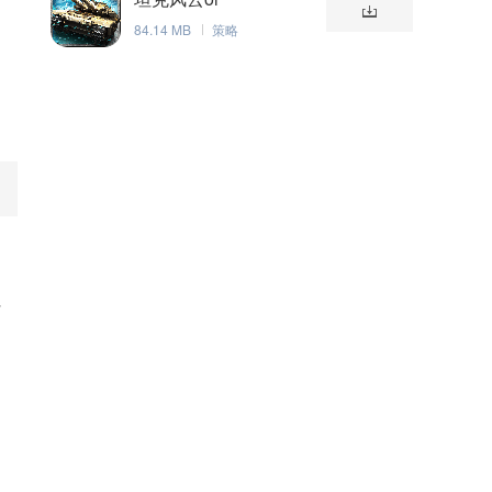
84.14 MB
策略
好