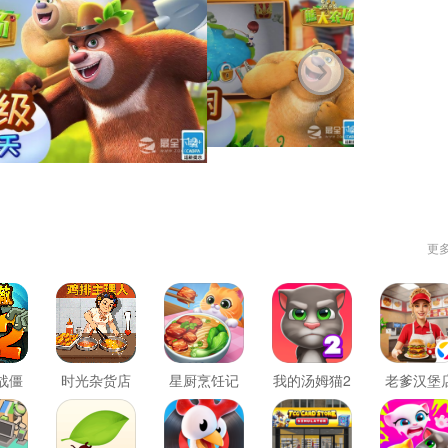
更
战僵
时光杂货店
星厨烹饪记
我的汤姆猫2
老爹汉堡