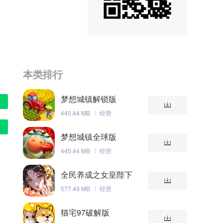
本类排行
梦想城镇解锁版
445.44 MB
经营
梦想城镇全球版
445.44 MB
经营
全民养成之女皇陛下
577.49 MB
经营
缀
猫宅97破解版