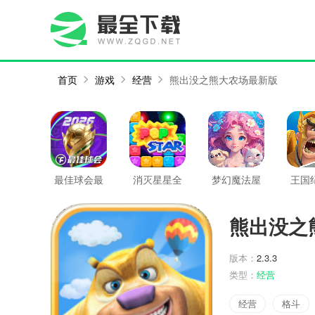
首页
游戏
经营
熊出没之熊大农场最新版
最佳球会最
消灭星星全
梦幻魔法屋
王国
新版
新版
最新版
新
熊出没之
版本：
2.3.3
类型：
经营
经营
格斗