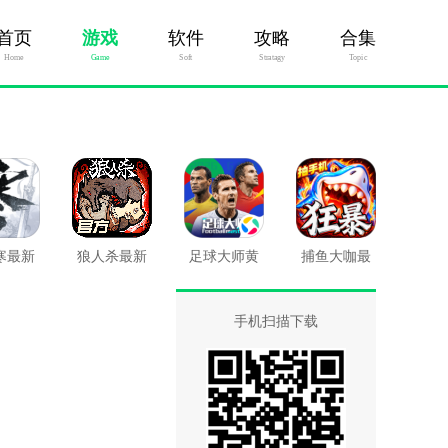
首页
游戏
软件
攻略
合集
Home
Game
Soft
Stratagy
Topic
寒最新
狼人杀最新
足球大师黄
捕鱼大咖最
版
版
金一代最新
新版
版
手机扫描下载